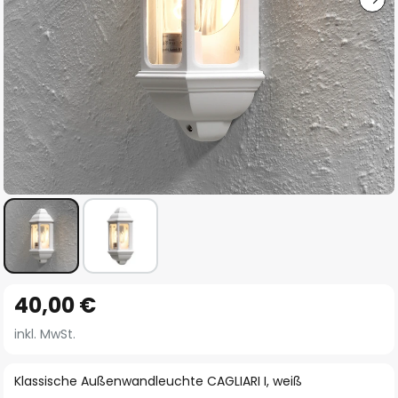
Zum
40,00 €
Anfang
der
inkl. MwSt.
Bildgalerie
springen
Klassische Außenwandleuchte CAGLIARI I, weiß