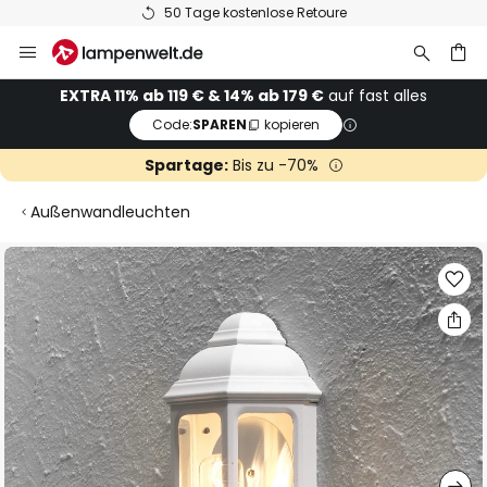
50 Tage kostenlose Retoure
Zum
Inhalt
springen
he
EXTRA 11% ab 119 € & 14% ab 179 €
auf fast alles
Code:
SPAREN
kopieren
Spartage:
Bis zu -70%
Außenwandleuchten
Zum
Ende
der
Bildgalerie
springen