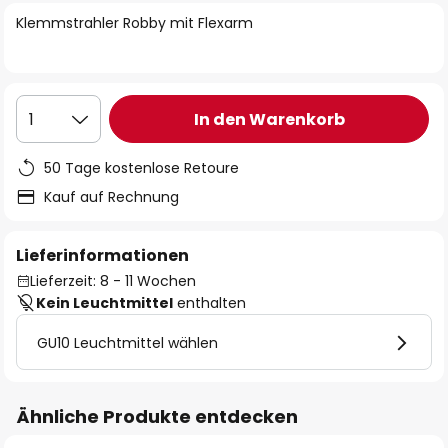
springen
Klemmstrahler Robby mit Flexarm
In den Warenkorb
1
50 Tage kostenlose Retoure
Kauf auf Rechnung
Lieferinformationen
Lieferzeit: 8 - 11 Wochen
Kein Leuchtmittel
enthalten
GU10 Leuchtmittel wählen
Ähnliche Produkte entdecken