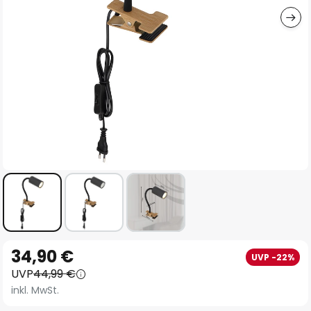
Zum
34,90 €
UVP -22%
Anfang
UVP
44,99 €
der
inkl. MwSt.
Bildgalerie