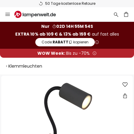
50 Tage kostenlose Retoure
Zum
Inhalt
springen
he
Nur
02D 14H 55M 53S
EXTRA 10% ab 109 € & 13% ab 159 €
auf fast alles
Code:
RABATT
kopieren
WOW Week:
Bis zu -70%
Klemmleuchten
Zum
Ende
der
Bildgalerie
springen