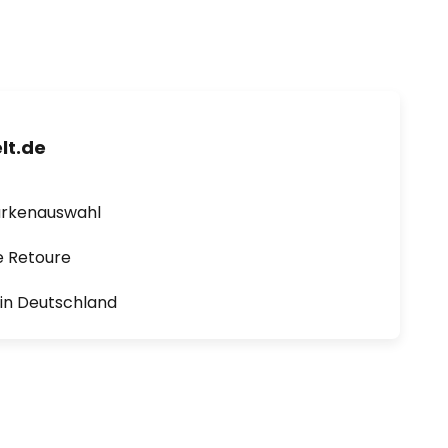
lt.de
arkenauswahl
e Retoure
1 in Deutschland