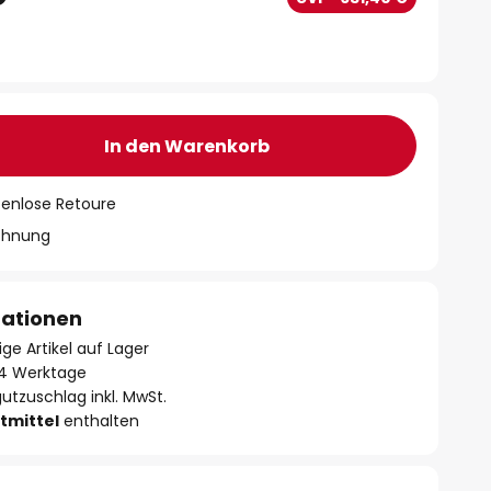
In den Warenkorb
tenlose Retoure
chnung
mationen
ge Artikel auf Lager
- 4 Werktage
utzuschlag inkl. MwSt.
tmittel
enthalten