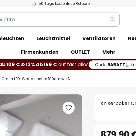
50 Tage kostenlose Retoure
Suche
leuchten
Leuchtmittel
Ventilatoren
Ne
Firmenkunden
OUTLET
Mehr
b 109 € & 13% ab 159 €
auf fast alles
Code:
RABATT
ko
er Crash LED-Wandleuchte 100cm weiß
Knikerboker C
879,90 