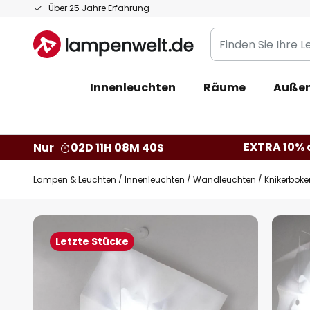
Zum
Über 25 Jahre Erfahrung
Inhalt
Finden
springen
Sie
Ihre
Innenleuchten
Räume
Außen
Leuchte...
EXTRA 10% a
Nur
02D 11H 08M 39S
Lampen & Leuchten
Innenleuchten
Wandleuchten
Knikerbok
Zum
Ende
Letzte Stücke
der
Bildgalerie
springen