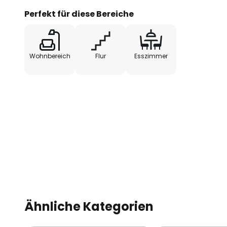
Geltung.
Perfekt für diese Bereiche
In Handarbeit hergestellt.
Wohnbereich
Flur
Esszimmer
Ähnliche Kategorien