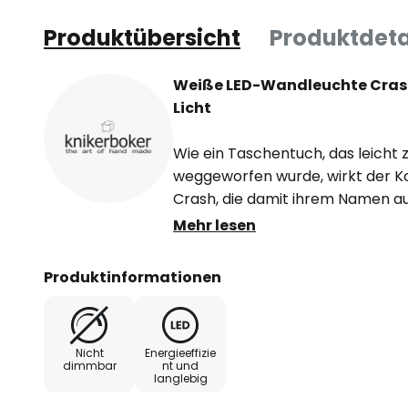
Produktübersicht
Produktdeta
Weiße LED-Wandleuchte Crash
Licht
Wie ein Taschentuch, das leicht
weggeworfen wurde, wirkt der 
Crash, die damit ihrem Namen au
lackierte Stahlkörper wurde in H
Mehr lesen
Bedacht an einigen Stellen eing
Falten und Dellen sind es, die let
Produktinformationen
Lichteffekt der Leuchte sorgen, d
die sich im Ausleger befindet - s
somit indirekt Licht in den Raum a
Nicht
Energieeffizie
gecrashte Oberfläche der Wandl
dimmbar
nt und
langlebig
Das Licht wird durch die weiße F
reflektiert und die Falten und 