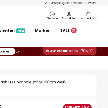
Europas größte Markenauswahl
Service
Anmelden
Warenkorb
uheiten
Marken
SALE
Neu
WOW Week:
Bis zu -70%
pieren
rash LED-Wandleuchte 100cm weiß
€
UVP -631,40 €