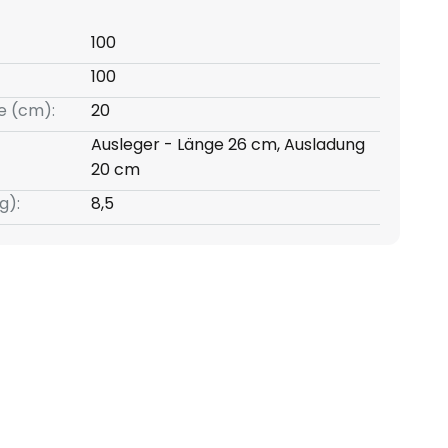
100
100
e (cm):
20
Ausleger - Länge 26 cm, Ausladung
20 cm
g):
8,5