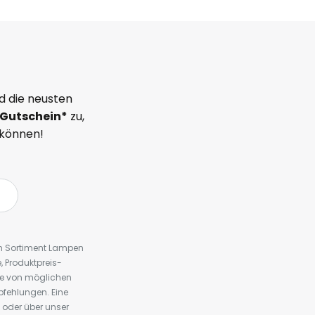
d die neusten
Gutschein*
zu,
 können!
em Sortiment Lampen
 Produktpreis-
te von möglichen
fehlungen. Eine
 oder über unser