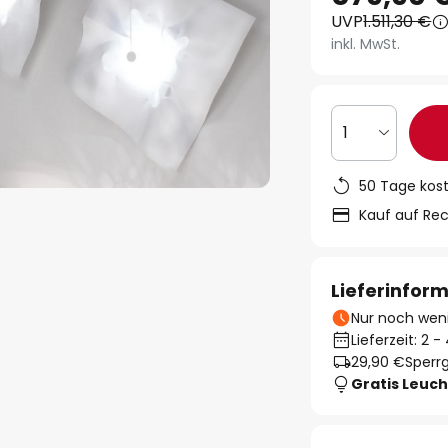
UVP
1.511,30 €
inkl. MwSt.
1
50 Tage kos
Kauf auf Re
Lieferinfor
Nur noch weni
Lieferzeit: 2 
29,90 €
Sperrg
Gratis Leuch