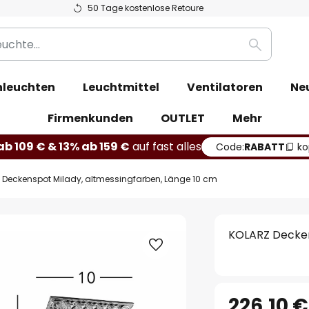
50 Tage kostenlose Retoure
Suche
leuchten
Leuchtmittel
Ventilatoren
Ne
Firmenkunden
OUTLET
Mehr
b 109 € & 13% ab 159 €
auf fast alles
Code:
RABATT
ko
 Deckenspot Milady, altmessingfarben, Länge 10 cm
KOLARZ Decken
226,10 €