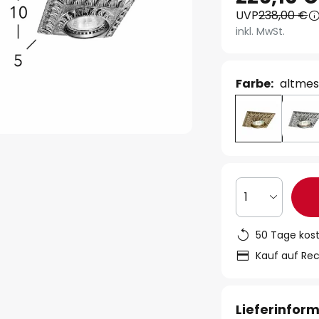
UVP
238,00 €
inkl. MwSt.
Farbe:
altmes
1
50 Tage kos
Kauf auf Re
Lieferinfor