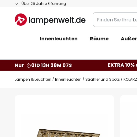
Zum
Über 25 Jahre Erfahrung
Inhalt
Finden
springen
Sie
Ihre
Innenleuchten
Räume
Außen
Leuchte...
EXTRA 10% a
Nur
01D 13H 28M 06S
Lampen & Leuchten
Innenleuchten
Strahler und Spots
KOLARZ
Zum
Ende
der
Bildgalerie
springen