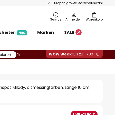
Europas größte Markenauswahl
Service
Anmelden
Warenkorb
uheiten
Marken
SALE
Neu
WOW Week:
Bis zu -70%
pieren
spot Milady, altmessingfarben, Länge 10 cm
UVP -11,90 €