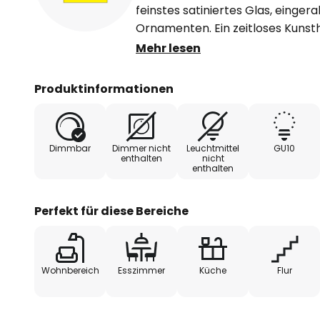
feinstes satiniertes Glas, einge
Ornamenten. Ein zeitloses Kunst
klassischem Look, für direkte und
Mehr lesen
- extern dimmbar
Produktinformationen
Dimmbar
Dimmer nicht
Leuchtmittel
GU10
enthalten
nicht
enthalten
Perfekt für diese Bereiche
Wohnbereich
Esszimmer
Küche
Flur