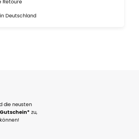
e Retoure
1 in Deutschland
d die neusten
Gutschein*
zu,
 können!