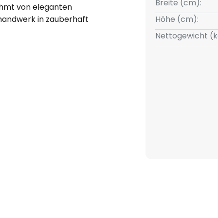
Breite (cm):
rahmt von eleganten
handwerk in zauberhaft
Höhe (cm):
 indirekte Beleuchtung.
Nettogewicht (k