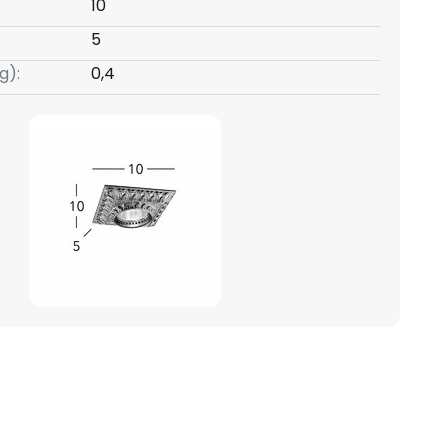
10
5
g):
0,4