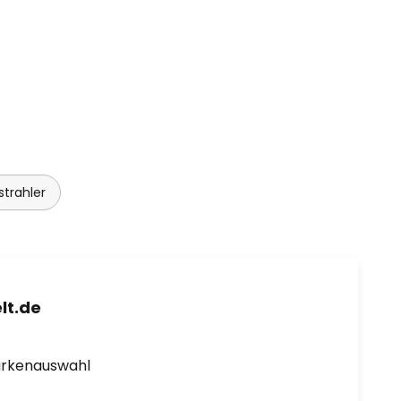
trahler
lt.de
arkenauswahl