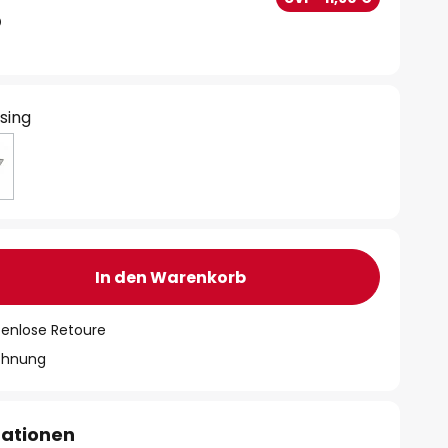
sing
In den Warenkorb
tenlose Retoure
chnung
mationen