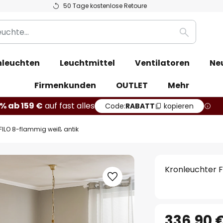
50 Tage kostenlose Retoure
Suche
leuchten
Leuchtmittel
Ventilatoren
Ne
Firmenkunden
OUTLET
Mehr
% ab 159 €
auf fast alles
Code:
RABATT
kopieren
 FILO 8-flammig weiß antik
Kronleuchter F
336,90 