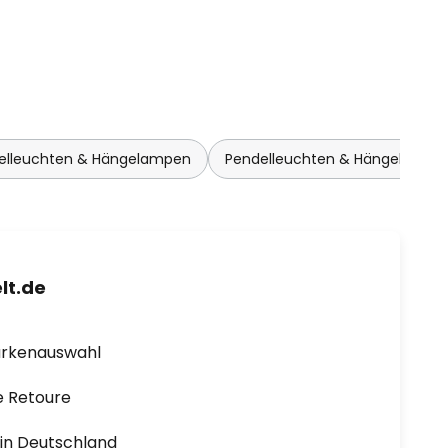
delleuchten & Hängelampen
Pendelleuchten & Hängelampe
lt.de
arkenauswahl
e Retoure
1 in Deutschland