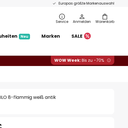
Europas größte Markenauswahl
Service
Anmelden
Warenkorb
uheiten
Marken
SALE
Neu
WOW Week:
Bis zu -70%
ILO 8-flammig weiß antik
€