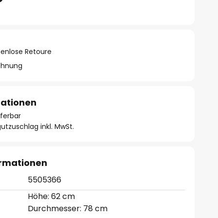
tenlose Retoure
chnung
mationen
eferbar
utzuschlag inkl. MwSt.
ormationen
5505366
Höhe: 62 cm
Durchmesser: 78 cm