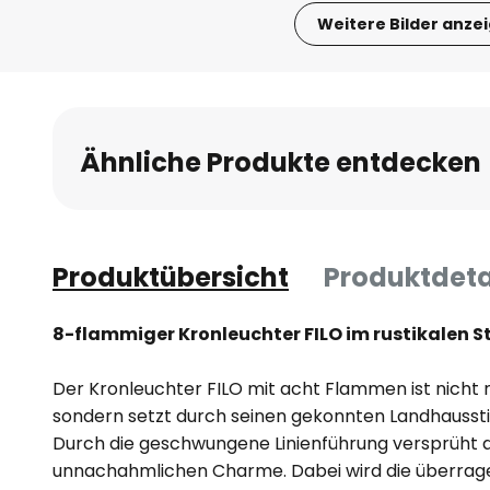
Weitere Bilder anze
Zum
Anfang
der
Bildgalerie
Ähnliche Produkte entdecken
springen
Produktübersicht
Produktdeta
8-flammiger Kronleuchter FILO im rustikalen St
Der Kronleuchter FILO mit acht Flammen ist nicht n
sondern setzt durch seinen gekonnten Landhausst
Durch die geschwungene Linienführung versprüht d
unnachahmlichen Charme. Dabei wird die überrage