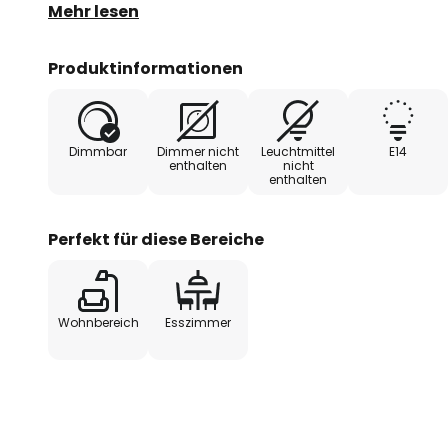
ausschließliche Produktion in Italien sowie Deutsch
Mehr lesen
sorgt dieses Schmuckstück für ein angenehmes Lic
Produktinformationen
Dimmbar
Dimmer nicht
Leuchtmittel
E14
enthalten
nicht
enthalten
Perfekt für diese Bereiche
Wohnbereich
Esszimmer