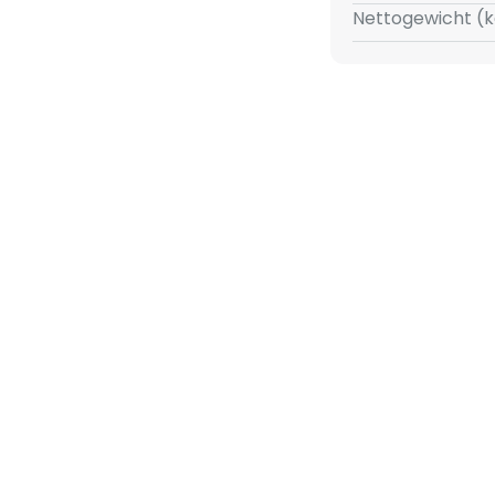
land sichergestellt. Zudem
Nettogewicht (k
ht.