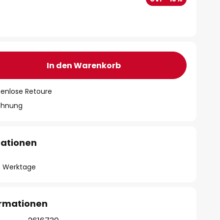
In den Warenkorb
tenlose Retoure
chnung
mationen
- 3 Werktage
ormationen