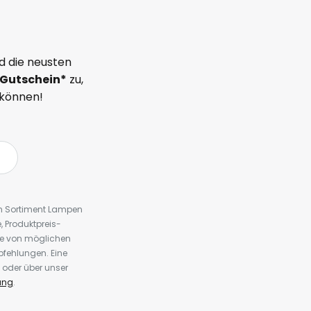
d die neusten
Gutschein*
zu,
 können!
em Sortiment Lampen
 Produktpreis-
te von möglichen
fehlungen. Eine
 oder über unser
ung
.