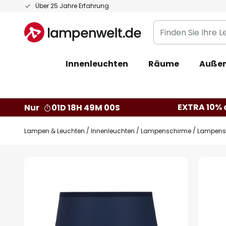
Zum
Über 25 Jahre Erfahrung
Inhalt
Finden
springen
Sie
Ihre
Innenleuchten
Räume
Außen
Leuchte...
EXTRA 10% a
Nur
01D 18H 48M 59S
Lampen & Leuchten
Innenleuchten
Lampenschirme
Lampensc
Zum
Ende
der
Bildgalerie
springen