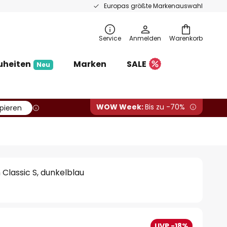
Europas größte Markenauswahl
Service
Anmelden
Warenkorb
uheiten
Marken
SALE
Neu
WOW Week:
Bis zu -70%
pieren
lassic S, dunkelblau
UVP -18%