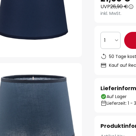
UVP
26,90 €
inkl. MwSt.
1
50 Tage kos
Kauf auf Re
Lieferinfor
Auf Lager
Lieferzeit: 1 
Produktinf