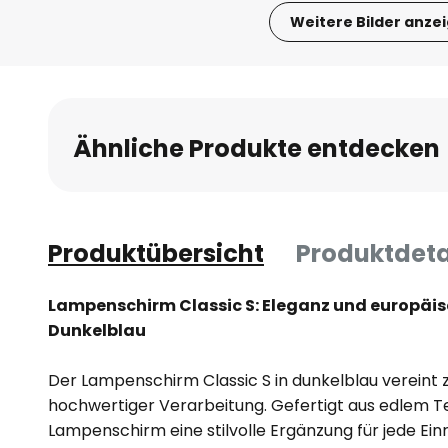
Weitere Bilder anze
Zum
Anfang
der
Bildgalerie
Ähnliche Produkte entdecken
springen
Produktübersicht
Produktdeta
Lampenschirm Classic S: Eleganz und europäi
Dunkelblau
Der Lampenschirm Classic S in dunkelblau vereint z
hochwertiger Verarbeitung. Gefertigt aus edlem Tex
Lampenschirm eine stilvolle Ergänzung für jede Einr