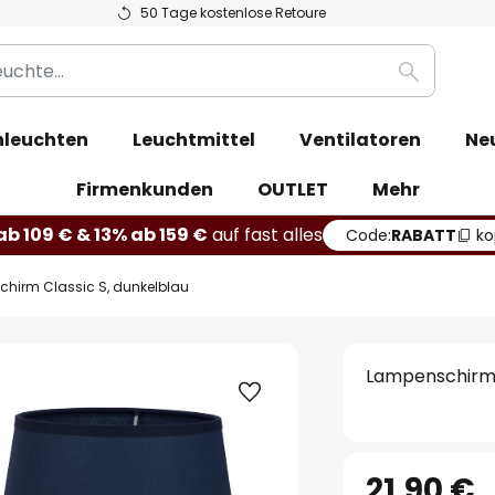
50 Tage kostenlose Retoure
Suche
leuchten
Leuchtmittel
Ventilatoren
Ne
Firmenkunden
OUTLET
Mehr
b 109 € & 13% ab 159 €
auf fast alles
Code:
RABATT
ko
hirm Classic S, dunkelblau
Lampenschirm C
21,90 €