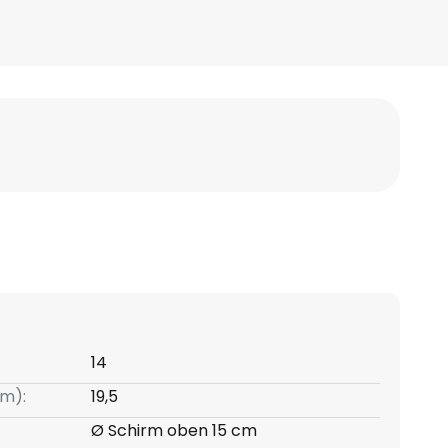
14
m):
19,5
Ø Schirm oben 15 cm