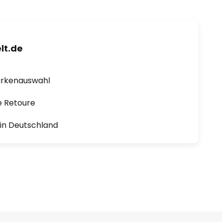
lt.de
arkenauswahl
e Retoure
1 in Deutschland