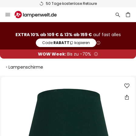
50 Tage kostenlose Retoure
Zum
Inhalt
springen
he
EXTRA 10% ab 109 € & 13% ab 159 €
auf fast alles
Code:
RABATT
kopieren
WOW Week:
Bis zu -70%
Lampenschirme
Zum
Ende
der
Bildgalerie
springen