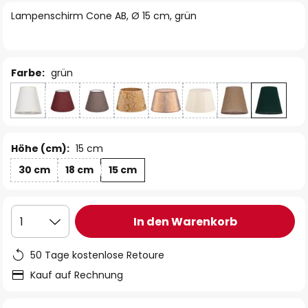
springen
Lampenschirm Cone AB, Ø 15 cm, grün
Farbe:
grün
Höhe (cm):
15 cm
30 cm
18 cm
15 cm
In den Warenkorb
1
50 Tage kostenlose Retoure
Kauf auf Rechnung