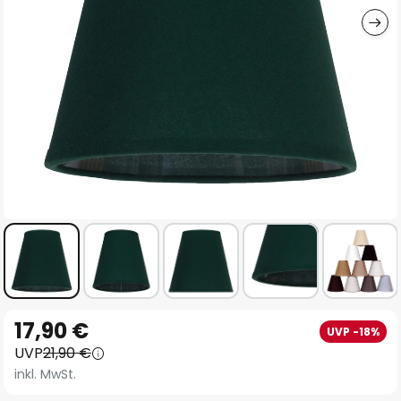
Zum
17,90 €
UVP -18%
Anfang
UVP
21,90 €
der
inkl. MwSt.
Bildgalerie