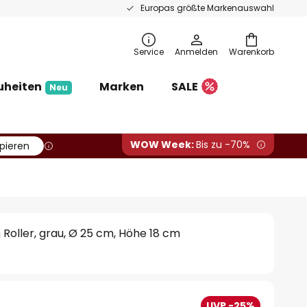
Europas größte Markenauswahl
Service
Anmelden
Warenkorb
uheiten
Marken
SALE
Neu
WOW Week:
Bis zu -70%
pieren
oller, grau, Ø 25 cm, Höhe 18 cm
UVP -25%