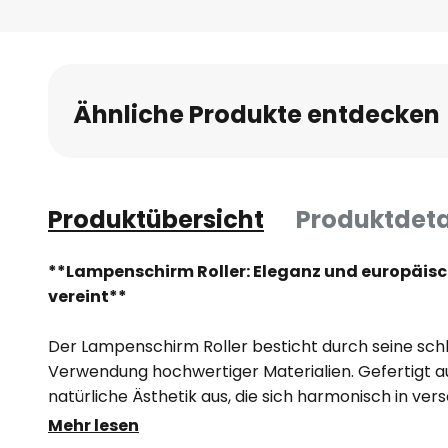
Anfang
der
Bildgalerie
springen
Ähnliche Produkte entdecken
Produktübersicht
Produktdeta
**Lampenschirm Roller: Eleganz und europäi
vereint**
Der Lampenschirm Roller besticht durch seine schl
Verwendung hochwertiger Materialien. Gefertigt au
natürliche Ästhetik aus, die sich harmonisch in ver
einfügt. Die graue Farbgebung verleiht dem Raum e
Mehr lesen
moderne Note, die sowohl beruhigend als auch insp