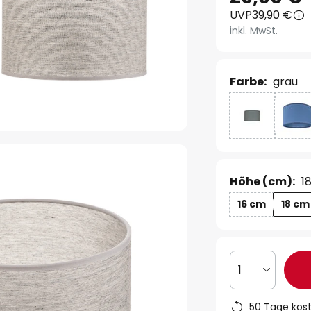
UVP
39,90 €
inkl. MwSt.
Farbe:
grau
Höhe (cm):
1
16 cm
18 cm
1
50 Tage kos