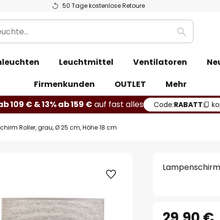
50 Tage kostenlose Retoure
Suche
leuchten
Leuchtmittel
Ventilatoren
Ne
Firmenkunden
OUTLET
Mehr
b 109 € & 13% ab 159 €
auf fast alles
Code:
RABATT
ko
hirm Roller, grau, Ø 25 cm, Höhe 18 cm
Lampenschirm R
29,90 €