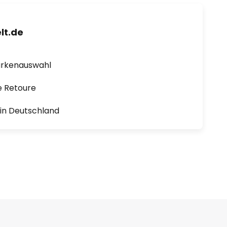
lt.de
arkenauswahl
e Retoure
1 in Deutschland