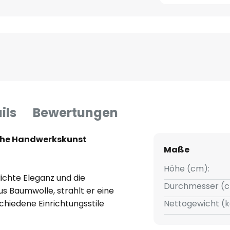
ils
Bewertungen
sche Handwerkskunst
Maße
Höhe (cm):
ichte Eleganz und die
Durchmesser (c
s Baumwolle, strahlt er eine
schiedene Einrichtungsstile
Nettogewicht (k
ine zeitlose und zugleich
irierend wirken kann.