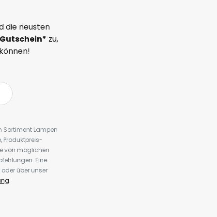
d die neusten
Gutschein*
zu,
 können!
em Sortiment Lampen
 Produktpreis-
te von möglichen
fehlungen. Eine
 oder über unser
ung
.