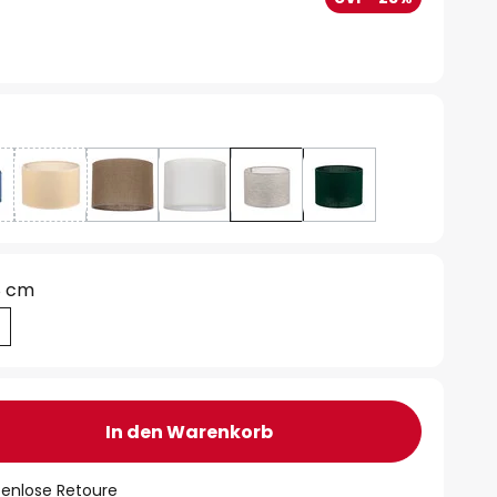
8 cm
In den Warenkorb
tenlose Retoure