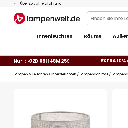
Zum
Über 25 Jahre Erfahrung
Inhalt
Finden
springen
Sie
Ihre
Innenleuchten
Räume
Außen
Leuchte...
EXTRA 10% a
Nur
02D 05H 48M 24S
Lampen & Leuchten
Innenleuchten
Lampenschirme
Lampensc
Zum
Ende
der
Bildgalerie
springen