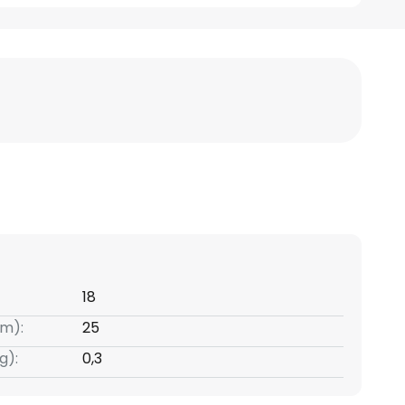
18
m):
25
g):
0,3