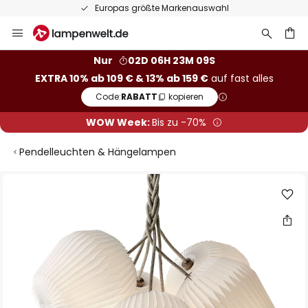
Europas größte Markenauswahl
Zum
Inhalt
springen
he
Nur
02D 06H 23M 08S
EXTRA 10% ab 109 € & 13% ab 159 €
auf fast alles
Code:
RABATT
kopieren
WOW Week:
Bis zu -70%
Pendelleuchten & Hängelampen
Zum
Ende
der
Bildgalerie
springen