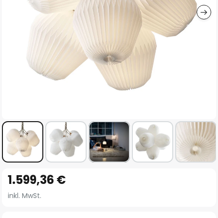
Zum
1.599,36 €
Anfang
der
inkl. MwSt.
Bildgalerie