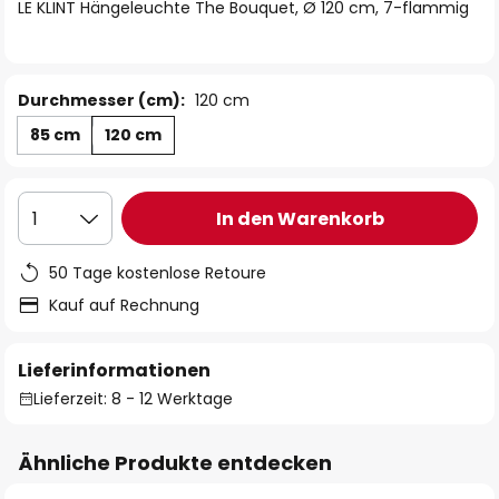
springen
LE KLINT Hängeleuchte The Bouquet, Ø 120 cm, 7-flammig
Durchmesser (cm):
120 cm
85 cm
120 cm
In den Warenkorb
1
50 Tage kostenlose Retoure
Kauf auf Rechnung
Lieferinformationen
Lieferzeit: 8 - 12 Werktage
Ähnliche Produkte entdecken