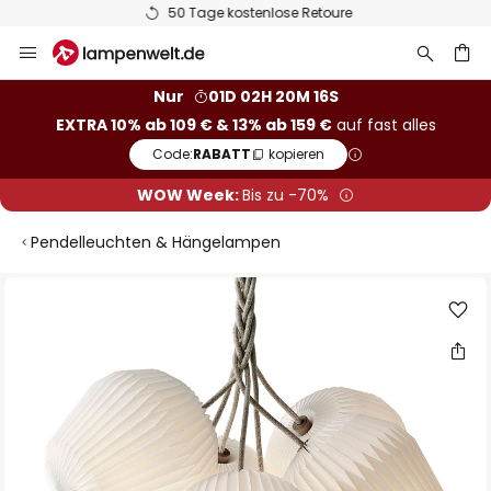
50 Tage kostenlose Retoure
Zum
Inhalt
springen
he
Nur
01D 02H 20M 15S
EXTRA 10% ab 109 € & 13% ab 159 €
auf fast alles
Code:
RABATT
kopieren
WOW Week:
Bis zu -70%
Pendelleuchten & Hängelampen
Zum
Ende
der
Bildgalerie
springen