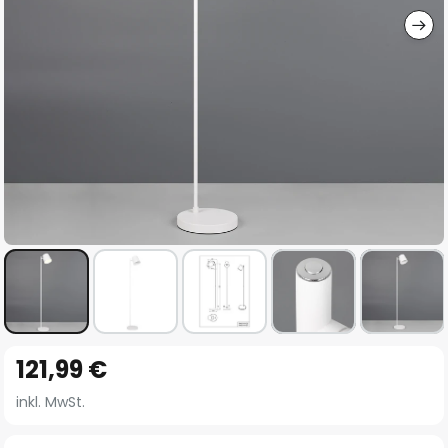
Zum
121,99 €
Anfang
der
inkl. MwSt.
Bildgalerie