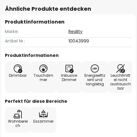
Ähnliche Produkte entdecken
Produktinformationen
Marke:
Reality
Artikel Nr.:
10043999
Produktinformationen
Dimmbar
Touchdim
Inklusive
Energieeffiz
Leuchtmitt
mer
Dimmer
ient und
el nicht
langlebig
austausch
bar
Perfekt für diese Bereiche
Wohnberei
Esszimmer
ch