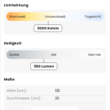
Lichtwirkung
Warmweiß
Universalweiß
Tageslicht
3000 Kelvin
Helligkeit
Dunkel
Hell
Sehr hell
350 Lumen
Maße
Höhe (cm):
125
Durchmesser (cm):
20