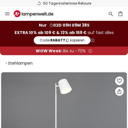
50 Tage kostenlose Retoure
Zum
Inhalt
springen
he
Nur
02D 09H 09M 38S
EXTRA 10% ab 109 € & 13% ab 159 €
auf fast alles
Code:
RABATT
kopieren
WOW Week:
Bis zu -70%
Stehlampen
Zum
Ende
der
Bildgalerie
springen