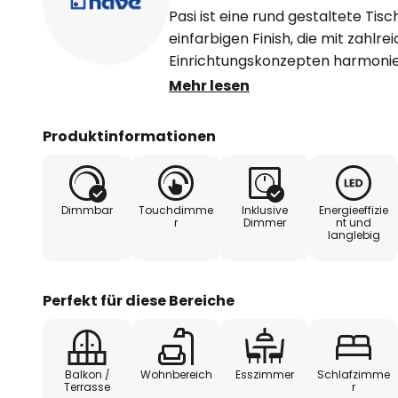
Pasi ist eine rund gestaltete Tis
einfarbigen Finish, die mit zahl
Einrichtungskonzepten harmonie
Spritzwasserschutzes ist Pasi ni
Mehr lesen
auch auf der Terrasse und bei d
Wahl. Die warmweiß strahlenden
Produktinformationen
innerhalb eines satinierten Innen
eine weitere klare Abdeckung. D
seitlich sowie nach unten. Dank 
Dimmbar
Touchdimme
Inklusive
Energieeffizie
während des Betriebs kein Strom
r
Dimmer
nt und
langlebig
Helligkeit lässt sich über den T
- Schutzart: IP44
Perfekt für diese Bereiche
- Ladedauer: 5 h
- Leuchtdauer je Ladung: 4 h
Balkon /
Wohnbereich
Esszimmer
Schlafzimme
Terrasse
r