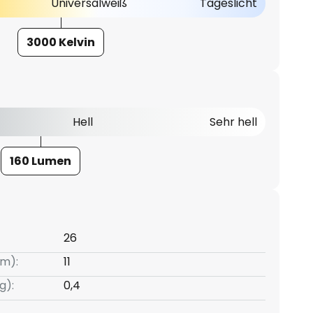
Universalweiß
Tageslicht
3000 Kelvin
Hell
Sehr hell
160 Lumen
26
m):
11
g):
0,4