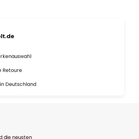
lt.de
arkenauswahl
e Retoure
1 in Deutschland
d die neusten