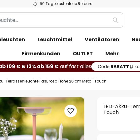
50 Tage kostenlose Retoure
Suche
leuchten
Leuchtmittel
Ventilatoren
Ne
Firmenkunden
OUTLET
Mehr
b 109 € & 13% ab 159 €
auf fast alles
Code:
RABATT
ko
ku-Terrassenleuchte Pasi, rosa Höhe 26 cm Metall Touch
LED-Akku-Terr
Touch