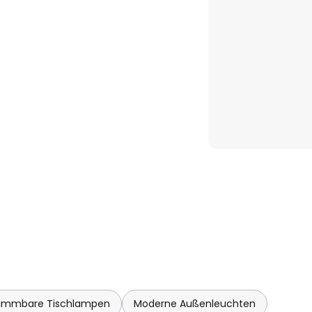
Aufladen nur in trockenen
immbare Tischlampen
Moderne Außenleuchten