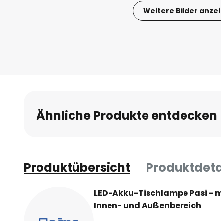
Weitere Bilder anze
Zum
Anfang
der
Bildgalerie
springen
Ähnliche Produkte entdecken
Produktübersicht
Produktdeta
LED-Akku-Tischlampe Pasi - m
Innen- und Außenbereich