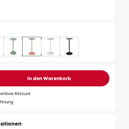
In den Warenkorb
tenlose Retoure
chnung
mationen