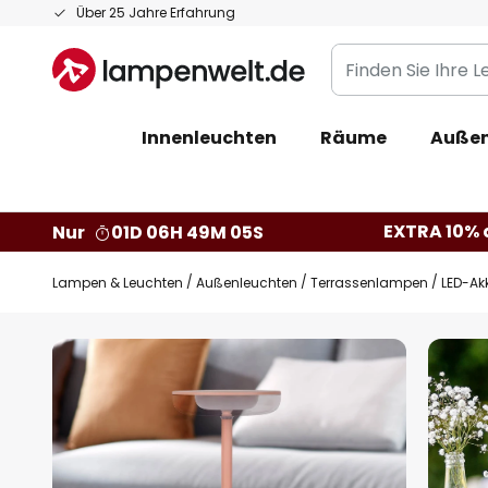
Zum
Über 25 Jahre Erfahrung
Inhalt
Finden
springen
Sie
Ihre
Innenleuchten
Räume
Außen
Leuchte...
EXTRA 10% a
Nur
01D 06H 49M 04S
Lampen & Leuchten
Außenleuchten
Terrassenlampen
LED-Ak
Zum
Ende
der
Bildgalerie
springen