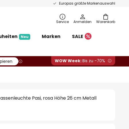
Europas größte Markenauswahl
Service
Anmelden
Warenkorb
uheiten
Marken
SALE
Neu
WOW Week:
Bis zu -70%
pieren
assenleuchte Pasi, rosa Höhe 26 cm Metall