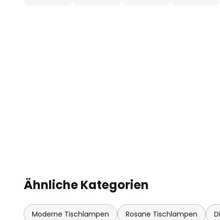
- inklusive Ladekabel (100 cm); 
Umgebungen
Ähnliche Kategorien
Moderne Tischlampen
Rosane Tischlampen
D