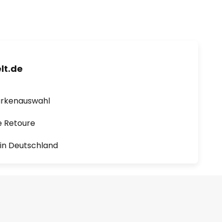
lt.de
arkenauswahl
e Retoure
1 in Deutschland