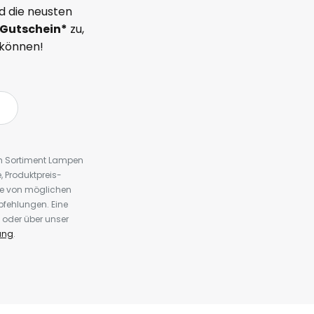
d die neusten
Gutschein*
zu,
 können!
em Sortiment Lampen
 Produktpreis-
te von möglichen
fehlungen. Eine
 oder über unser
ung
.