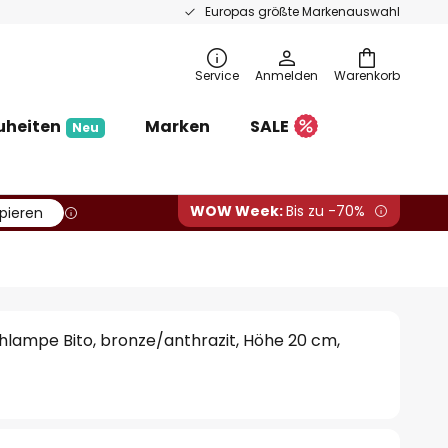
Europas größte Markenauswahl
Service
Anmelden
Warenkorb
uheiten
Marken
SALE
Neu
WOW Week:
Bis zu -70%
pieren
lampe Bito, bronze/anthrazit, Höhe 20 cm,