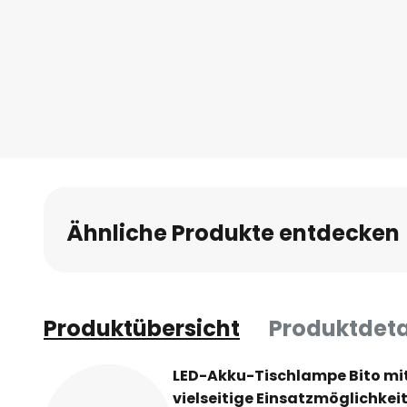
Anfang
der
Bildgalerie
springen
Ähnliche Produkte entdecken
Produktübersicht
Produktdeta
LED-Akku-Tischlampe Bito mi
vielseitige Einsatzmöglichkei