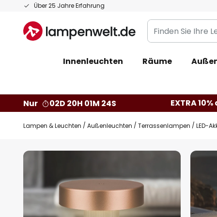
Zum
Über 25 Jahre Erfahrung
Inhalt
Finden
springen
Sie
Ihre
Innenleuchten
Räume
Außen
Leuchte...
EXTRA 10% a
Nur
02D 20H 01M 23S
Lampen & Leuchten
Außenleuchten
Terrassenlampen
LED-Ak
Zum
Ende
der
Bildgalerie
springen