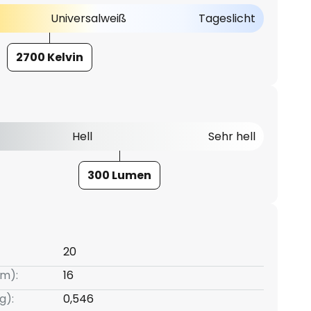
Universalweiß
Tageslicht
2700 Kelvin
Hell
Sehr hell
300 Lumen
20
m):
16
g):
0,546