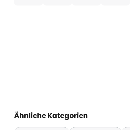
Beleuchtung mit durchdachten F
inkl. stufenlosem Touchdimmer
inkl. Memoryfunktion
maximale Leuchtdauer 24h
inkl. Akku 3.000mAh
inkl. 0,5m USB-C auf A Kabel
IP44
Ähnliche Kategorien