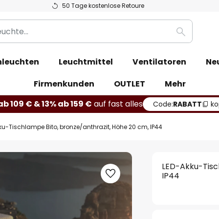
50 Tage kostenlose Retoure
Suche
leuchten
Leuchtmittel
Ventilatoren
Ne
Firmenkunden
OUTLET
Mehr
b 109 € & 13% ab 159 €
auf fast alles
Code:
RABATT
ko
ku-Tischlampe Bito, bronze/anthrazit, Höhe 20 cm, IP44
LED-Akku-Tisch
IP44