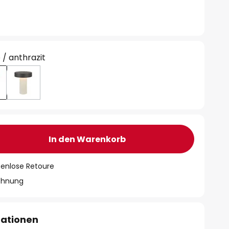
 / anthrazit
In den Warenkorb
tenlose Retoure
chnung
mationen