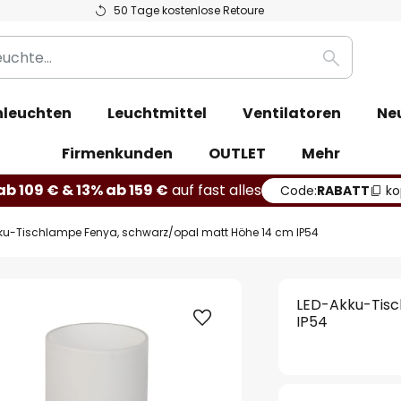
50 Tage kostenlose Retoure
Suche
leuchten
Leuchtmittel
Ventilatoren
Ne
Firmenkunden
OUTLET
Mehr
b 109 € & 13% ab 159 €
auf fast alles
Code:
RABATT
ko
ku-Tischlampe Fenya, schwarz/opal matt Höhe 14 cm IP54
LED-Akku-Tisc
IP54