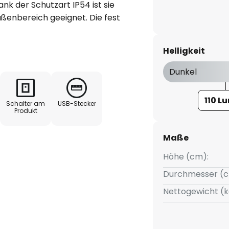
ank der Schutzart IP54 ist sie
ßenbereich geeignet. Die fest
ige Ausleuchtung in
tmosphäre.
Helligkeit
le Anpassung der Helligkeit an
Dunkel
 praktische Akkubetrieb macht
f eine Steckdose angewiesen zu
110 L
Schalter am
USB-Stecker
tung mit hoher Funktionalität.
Produkt
Maße
Höhe (cm):
Durchmesser (c
Nettogewicht (k