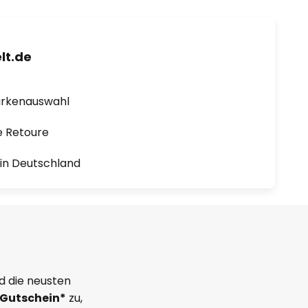
lt.de
arkenauswahl
e Retoure
1 in Deutschland
d die neusten
Gutschein*
zu,