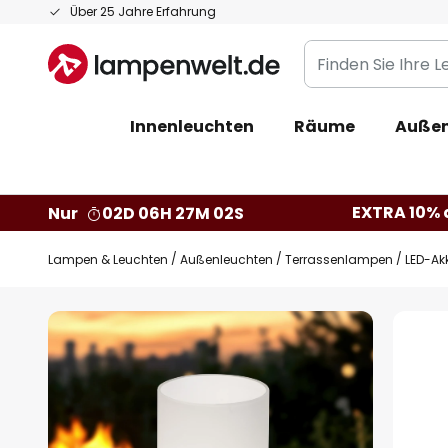
Zum
Über 25 Jahre Erfahrung
Inhalt
Finden
springen
Sie
Ihre
Innenleuchten
Räume
Außen
Leuchte...
EXTRA 10% a
Nur
02D 06H 27M 01S
Lampen & Leuchten
Außenleuchten
Terrassenlampen
LED-Ak
Zum
Ende
der
Bildgalerie
springen