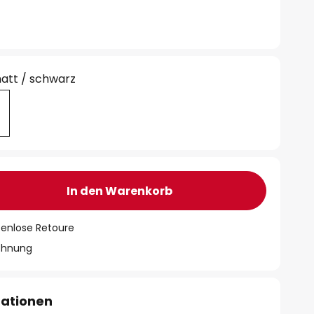
att / schwarz
In den Warenkorb
tenlose Retoure
chnung
mationen