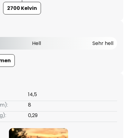
2700 Kelvin
Hell
Sehr hell
umen
14,5
m):
8
g):
0,29