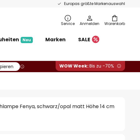
Europas größte Markenauswahl
Service
Anmelden
Warenkorb
uheiten
Marken
SALE
Neu
WOW Week:
Bis zu -70%
pieren
hlampe Fenya, schwarz/opal matt Höhe 14 cm