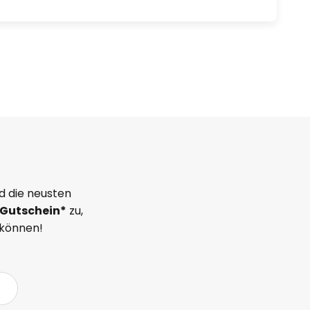
d die neusten
Gutschein*
zu,
 können!