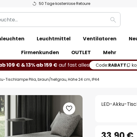
50 Tage kostenlose Retoure
Suche
leuchten
Leuchtmittel
Ventilatoren
Ne
Firmenkunden
OUTLET
Mehr
b 109 € & 13% ab 159 €
auf fast alles
Code:
RABATT
ko
ku-Tischlampe Pilia, braun/hellgrau, Höhe 24 cm, IP44
LED-Akku-Tisch
33,90 €