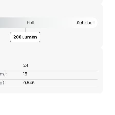
Hell
Sehr hell
200 Lumen
24
m):
15
g):
0,546