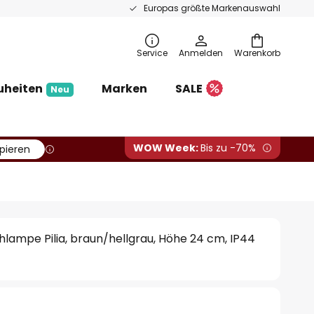
Europas größte Markenauswahl
Service
Anmelden
Warenkorb
uheiten
Marken
SALE
Neu
WOW Week:
Bis zu -70%
pieren
lampe Pilia, braun/hellgrau, Höhe 24 cm, IP44