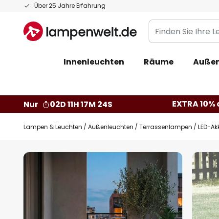
Zum
Über 25 Jahre Erfahrung
Inhalt
Finden
springen
Sie
Ihre
Innenleuchten
Räume
Außen
Leuchte...
EXTRA 10% a
Nur
02D 11H 17M 23S
Lampen & Leuchten
Außenleuchten
Terrassenlampen
LED-Ak
Zum
Ende
der
Bildgalerie
springen