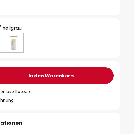
/ hellgrau
In den Warenkorb
tenlose Retoure
chnung
mationen