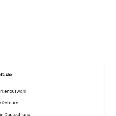
lt.de
arkenauswahl
e Retoure
1 in Deutschland