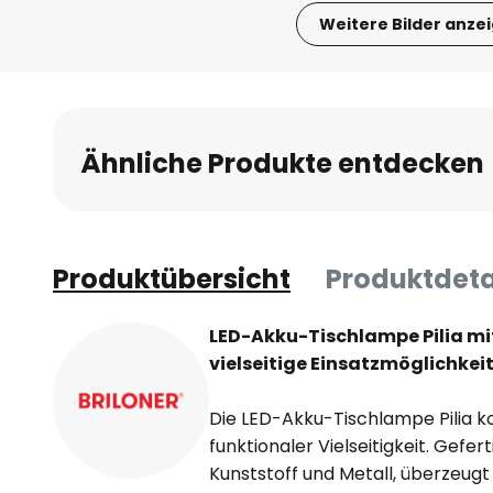
Weitere Bilder anze
Zum
Anfang
der
Bildgalerie
Ähnliche Produkte entdecken
springen
Produktübersicht
Produktdeta
LED-Akku-Tischlampe Pilia mi
vielseitige Einsatzmöglichkei
Die LED-Akku-Tischlampe Pilia 
funktionaler Vielseitigkeit. Gefe
Kunststoff und Metall, überzeugt s