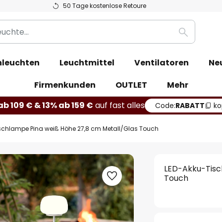
50 Tage kostenlose Retoure
Suche
leuchten
Leuchtmittel
Ventilatoren
Ne
Firmenkunden
OUTLET
Mehr
b 109 € & 13% ab 159 €
auf fast alles
Code:
RABATT
ko
schlampe Pina weiß Höhe 27,8 cm Metall/Glas Touch
LED-Akku-Tisc
Touch