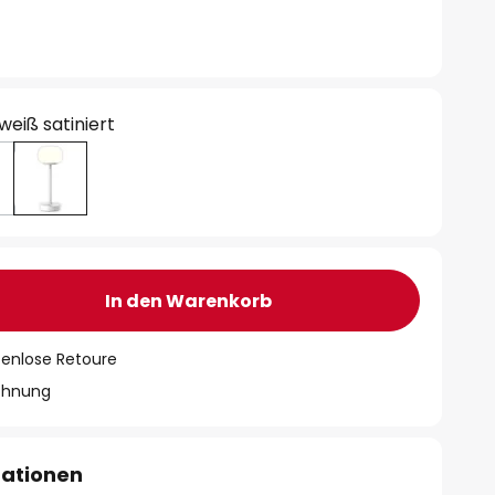
weiß satiniert
In den Warenkorb
tenlose Retoure
chnung
mationen