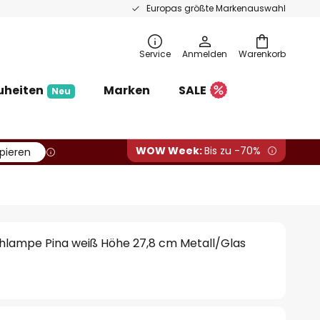
Europas größte Markenauswahl
Service
Anmelden
Warenkorb
uheiten
Marken
SALE
Neu
WOW Week:
Bis zu -70%
pieren
hlampe Pina weiß Höhe 27,8 cm Metall/Glas