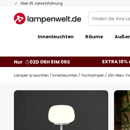
Zum
Über 25 Jahre Erfahrung
Inhalt
Finden
springen
Sie
Ihre
Innenleuchten
Räume
Außen
Leuchte...
EXTRA 10% a
Nur
02D 06H 51M 05S
Lampen & Leuchten
Innenleuchten
Tischlampen
LED-Akku-Ti
Zum
Ende
der
Bildgalerie
springen