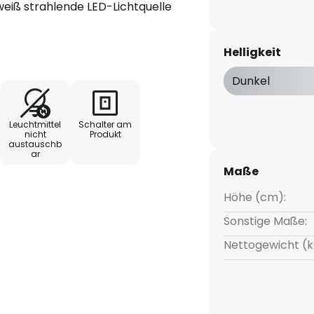
weiß strahlende LED-Lichtquelle
 kann mit dem Touchdimmer am
 gewählte Helligkeit steht nach
Helligkeit
er zur Verfügung (Memory-
Dunkel
Leuchtmittel
Schalter am
nicht
Produkt
austauschb
ar
Maße
Höhe (cm):
Sonstige Maße:
Nettogewicht (k