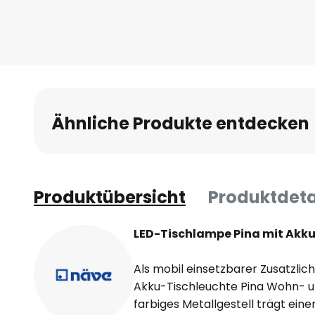
Anfang
der
Bildgalerie
springen
Ähnliche Produkte entdecken
Produktübersicht
Produktdeta
LED-Tischlampe Pina mit Ak
Als mobil einsetzbarer Zusatzlic
Akku-Tischleuchte Pina Wohn- u
farbiges Metallgestell trägt ei