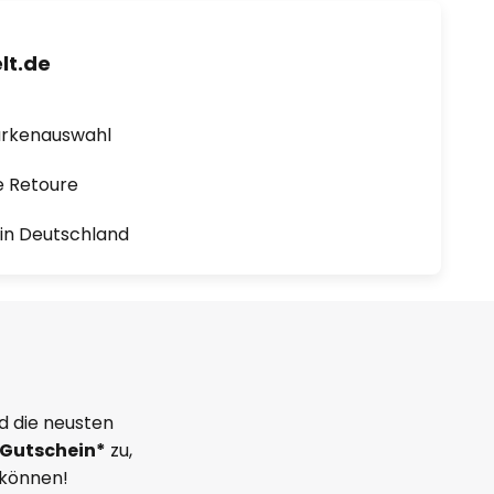
lt.de
arkenauswahl
e Retoure
1 in Deutschland
d die neusten
Gutschein*
zu,
 können!