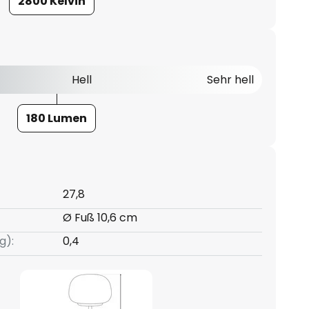
2800 Kelvin
Hell
Sehr hell
180 Lumen
27,8
Ø Fuß 10,6 cm
g):
0,4