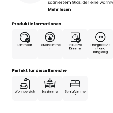
satiniertem Glas, der eine warm
beherbergt. Deren Lichtoutput
Mehr lesen
Fuß geregelt werden. Die zusetzt
dem erneuten Einschalten wied
Produktinformationen
Funktion).
- Ladezeit: 4 h
Dimmbar
Touchdimme
Inklusive
Energieeffizie
r
Dimmer
nt und
langlebig
- Leuchtdauer je Ladung: 5 h
- Ladeeingang: USB-C
Perfekt für diese Bereiche
Wohnbereich
Esszimmer
Schlafzimme
r