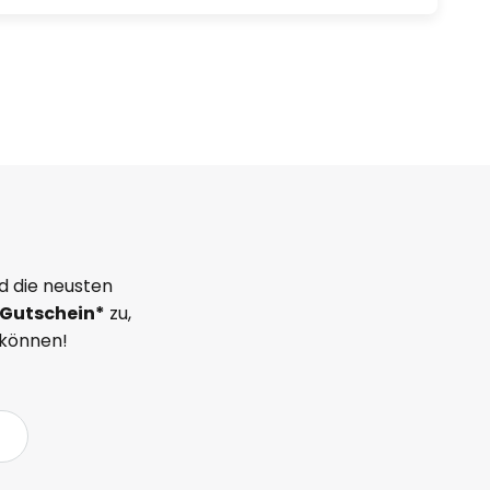
d die neusten
Gutschein*
zu,
 können!