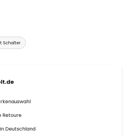
 Schalter
lt.de
arkenauswahl
e Retoure
1 in Deutschland