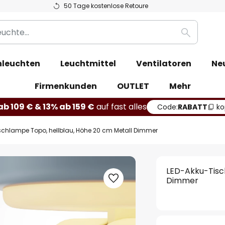
50 Tage kostenlose Retoure
Suche
leuchten
Leuchtmittel
Ventilatoren
Ne
Firmenkunden
OUTLET
Mehr
b 109 € & 13% ab 159 €
auf fast alles
Code:
RABATT
ko
schlampe Topo, hellblau, Höhe 20 cm Metall Dimmer
LED-Akku-Tisc
Dimmer