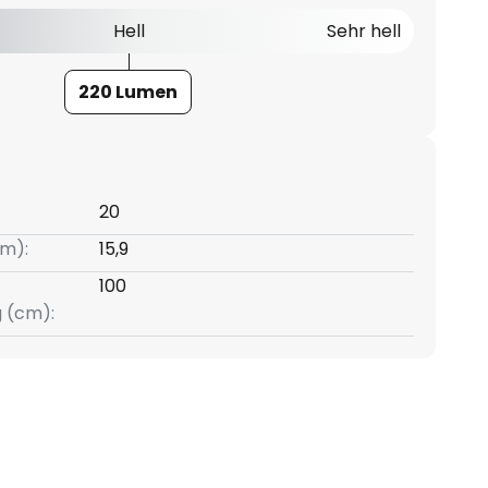
Hell
Sehr hell
220 Lumen
20
m):
15,9
100
g (cm):