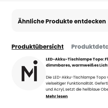
Anfang
der
Bildgalerie
Ähnliche Produkte entdecken
springen
Produktübersicht
Produktdeta
LED-Akku-Tischlampe Topo: Fle
dimmbares, warmweißes Lich
Die LED-Akku-Tischlampe Topo 
vielseitiger Funktionalität. Gefe
und Acryl, setzt die hellblaue Obe
jedem Raum. Mit ihrer integrierte
Mehr lesen
energiesparendes, warmweißes Li
angenehme Atmosphäre schafft.