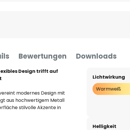
ils
Bewertungen
Downloads
xibles Design trifft auf
Lichtwirkung
t
Warmweiß
vereint modernes Design mit
rtigt aus hochwertigem Metall
rfläche stilvolle Akzente in
n LED-Lichtquelle sorgt sie für
cht bei 2.700 K, das eine
Helligkeit
 Dank des enthaltenen