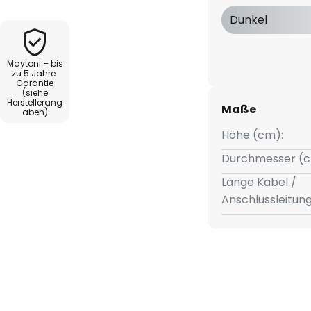
 flexibel anpassen, wodurch die
Dunkel
ende als auch für produktive
Maytoni – bis
zu 5 Jahre
Garantie
t maximale Flexibilität bei der
(siehe
er, Esszimmer oder
Herstellerang
Maße
aben)
form und die klare
Höhe (cm):
ampe zu einem zeitlosen
d Ästhetik harmonisch verbindet.
Durchmesser (c
Länge Kabel /
Anschlussleitun