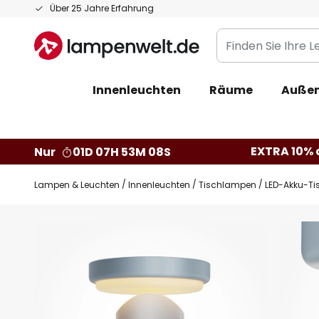
Zum
Über 25 Jahre Erfahrung
Inhalt
Finden
springen
Sie
Ihre
Innenleuchten
Räume
Außen
Leuchte...
EXTRA 10% a
Nur
01D 07H 53M 07S
Lampen & Leuchten
Innenleuchten
Tischlampen
LED-Akku-Ti
Zum
Ende
der
Bildgalerie
springen