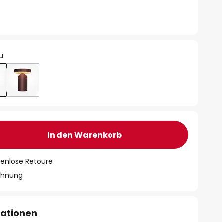
u
In den Warenkorb
tenlose Retoure
chnung
mationen