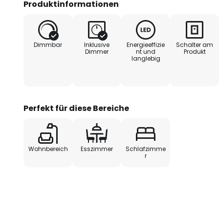
Produktinformationen
Dimmers lässt sich die Helligkeit
Lampe sowohl für entspannte Ab
Momente geeignet ist.
Dimmbar
Inklusive
Energieeffizie
Schalter am
Dimmer
nt und
Produkt
langlebig
Die kabellose Bauweise ermöglich
Platzierung, sei es im Wohnzimm
Schlafzimmer. Die kompakte Bau
Linienführung machen die Tischl
Perfekt für diese Bereiche
Begleiter, der Funktionalität un
Wohnbereich
Esszimmer
Schlafzimme
r