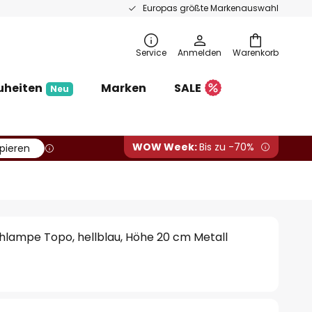
Europas größte Markenauswahl
Service
Anmelden
Warenkorb
uheiten
Marken
SALE
Neu
WOW Week:
Bis zu -70%
pieren
hlampe Topo, hellblau, Höhe 20 cm Metall