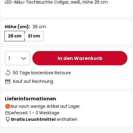
springen
LED-Akku-Tischleuchte Collgar, weiß, Höhe 26 cm
Höhe (cm):
26 cm
26 cm
21 cm
In den Warenkorb
1
50 Tage kostenlose Retoure
Kauf auf Rechnung
Lieferinformationen
Nur noch wenige Artikel auf Lager
Lieferzeit: 1 - 3 Werktage
Gratis Leuchtmittel
enthalten