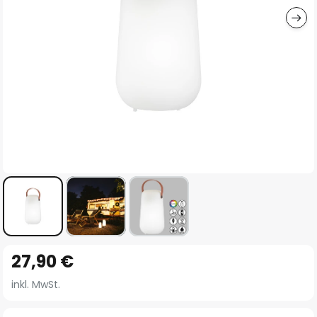
Zum
27,90 €
Anfang
der
inkl. MwSt.
Bildgalerie