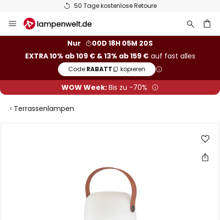
50 Tage kostenlose Retoure
Zum
Inhalt
springen
he
Nur
00D 18H 05M 19S
EXTRA 10% ab 109 € & 13% ab 159 €
auf fast alles
Code:
RABATT
kopieren
WOW Week:
Bis zu -70%
Terrassenlampen
Zum
Ende
der
Bildgalerie
springen