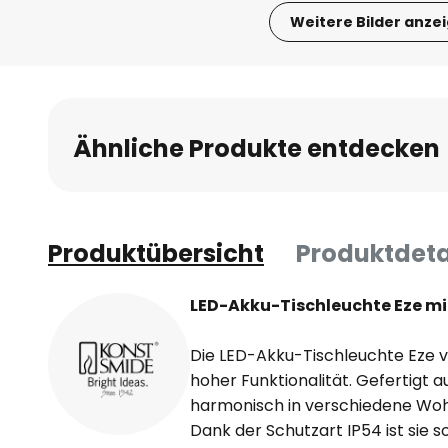
Weitere Bilder anze
Zum
Anfang
der
Bildgalerie
Ähnliche Produkte entdecken
springen
Produktübersicht
Produktdeta
LED-Akku-Tischleuchte Eze mi
Die LED-Akku-Tischleuchte Eze 
hoher Funktionalität. Gefertigt au
harmonisch in verschiedene Woh
Dank der Schutzart IP54 ist sie s