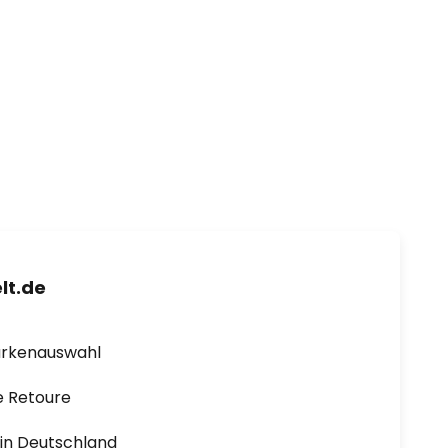
lt.de
arkenauswahl
e Retoure
1 in Deutschland