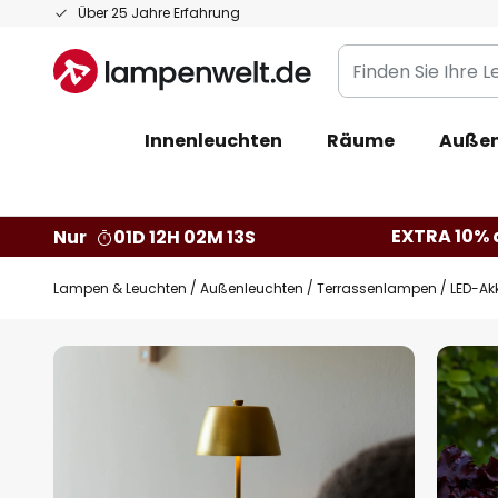
Zum
Über 25 Jahre Erfahrung
Inhalt
Finden
springen
Sie
Ihre
Innenleuchten
Räume
Außen
Leuchte...
EXTRA 10% a
Nur
01D 12H 02M 12S
Lampen & Leuchten
Außenleuchten
Terrassenlampen
LED-Ak
Zum
Ende
der
Bildgalerie
springen