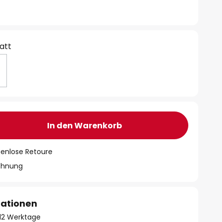
att
In den Warenkorb
tenlose Retoure
chnung
mationen
- 12 Werktage