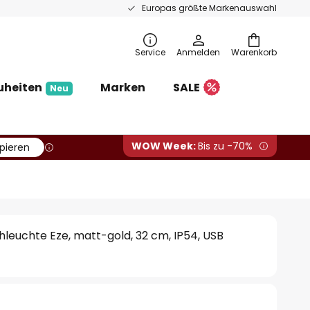
Europas größte Markenauswahl
Service
Anmelden
Warenkorb
uheiten
Marken
SALE
Neu
WOW Week:
Bis zu -70%
pieren
leuchte Eze, matt-gold, 32 cm, IP54, USB