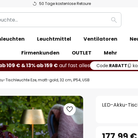
50 Tage kostenlose Retoure
Suche
leuchten
Leuchtmittel
Ventilatoren
Ne
Firmenkunden
OUTLET
Mehr
b 109 € & 13% ab 159 €
auf fast alles
Code:
RABATT
ko
ku-Tischleuchte Eze, matt-gold, 32 cm, IP54, USB
LED-Akku-Tisch
177,99 €