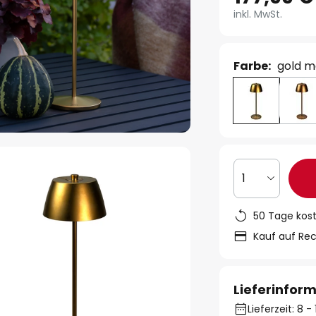
inkl. MwSt.
Farbe:
gold m
1
50 Tage kos
Kauf auf Re
Lieferinfor
Lieferzeit: 8 