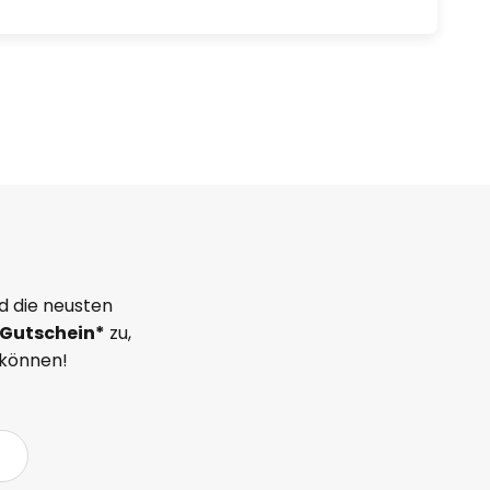
d die neusten
Gutschein*
zu,
 können!