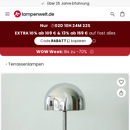
Über 25 Jahre Erfahrung
Zum
Inhalt
springen
he
Nur
02D 10H 24M 21S
EXTRA 10% ab 109 € & 13% ab 159 €
auf fast alles
Code:
RABATT
kopieren
WOW Week:
Bis zu -70%
Terrassenlampen
Zum
Ende
der
Bildgalerie
springen