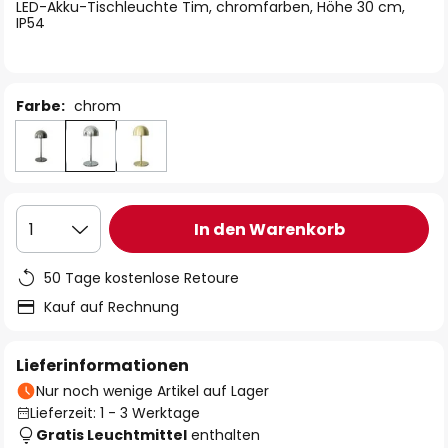
springen
LED-Akku-Tischleuchte Tim, chromfarben, Höhe 30 cm,
IP54
Farbe:
chrom
In den Warenkorb
1
50 Tage kostenlose Retoure
Kauf auf Rechnung
Lieferinformationen
Nur noch wenige Artikel auf Lager
Lieferzeit: 1 - 3 Werktage
Gratis Leuchtmittel
enthalten