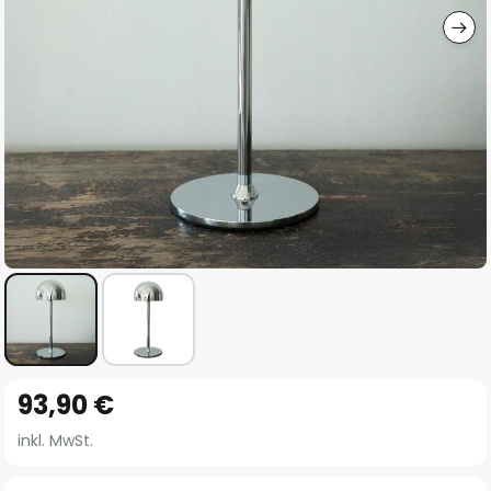
Zum
93,90 €
Anfang
der
inkl. MwSt.
Bildgalerie