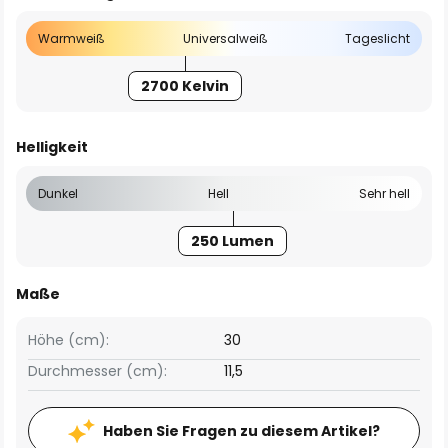
Warmweiß
Universalweiß
Tageslicht
2700 Kelvin
Helligkeit
Dunkel
Hell
Sehr hell
250 Lumen
Maße
Höhe (cm):
30
Durchmesser (cm):
11,5
Haben Sie Fragen zu diesem Artikel?