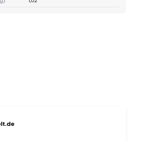
g):
1,02
lt.de