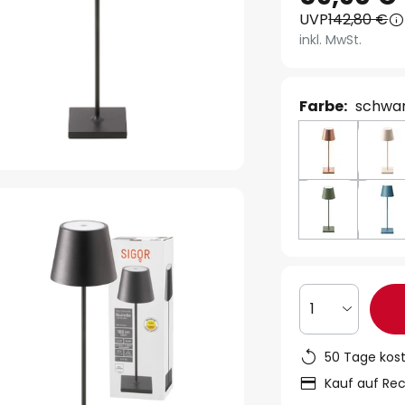
UVP
142,80 €
inkl. MwSt.
Farbe:
schwa
1
50 Tage kos
Kauf auf Re