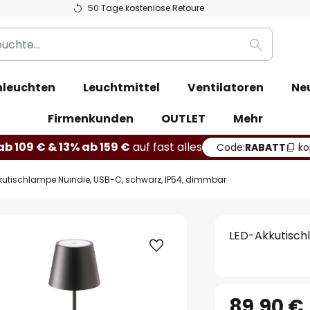
50 Tage kostenlose Retoure
Suche
leuchten
Leuchtmittel
Ventilatoren
Ne
Firmenkunden
OUTLET
Mehr
b 109 € & 13% ab 159 €
auf fast alles
Code:
RABATT
ko
kutischlampe Nuindie, USB-C, schwarz, IP54, dimmbar
LED-Akkutisch
89,90 €