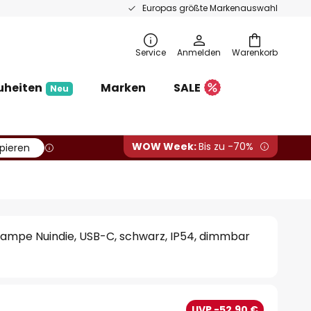
Europas größte Markenauswahl
Service
Anmelden
Warenkorb
uheiten
Marken
SALE
Neu
WOW Week:
Bis zu -70%
pieren
lampe Nuindie, USB-C, schwarz, IP54, dimmbar
UVP -52,90 €