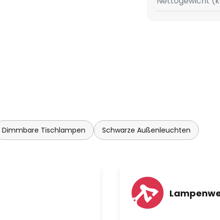
Nettogewicht (k
here Stimmung zu erzielen.
, lässt sich der Lichtoutput
 Stunden bei 100 % Leistung
Dimmbare Tischlampen
Schwarze Außenleuchten
Lampenwe