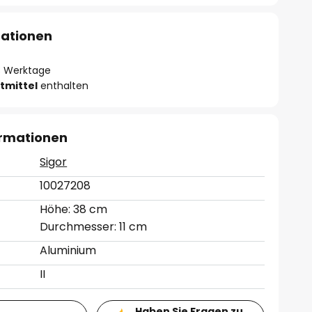
mationen
- 3 Werktage
tmittel
enthalten
ormationen
Sigor
10027208
Höhe: 38 cm
Durchmesser: 11 cm
Aluminium
II
Haben Sie Fragen zu