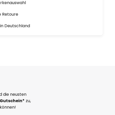
arkenauswahl
e Retoure
1 in Deutschland
d die neusten
Gutschein*
zu,
 können!