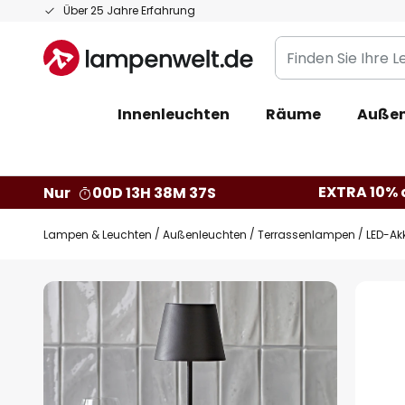
Zum
Über 25 Jahre Erfahrung
Inhalt
Finden
springen
Sie
Ihre
Innenleuchten
Räume
Außen
Leuchte...
EXTRA 10% a
Nur
00D 13H 38M 36S
Lampen & Leuchten
Außenleuchten
Terrassenlampen
LED-Ak
Zum
Ende
der
Bildgalerie
springen