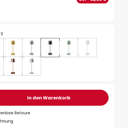
rz
In den Warenkorb
tenlose Retoure
chnung