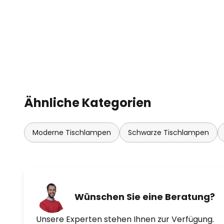
wechseln, um eine noch behaglic
Wird der Schalter länger gedrückt
dimmen.
- Ladedauer 5 bis 7 Stunden
- Leuchtdauer je Ladung bis zu 12
Ähnliche Kategorien
Moderne Tischlampen
Schwarze Tischlampen
Wünschen Sie eine Beratung?
Unsere Experten stehen Ihnen zur Verfügung.