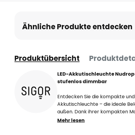
Anfang
der
Bildgalerie
Ähnliche Produkte entdecken
springen
Produktübersicht
Produktdeta
LED-Akkutischleuchte Nudrop m
stufenlos dimmbar
Entdecken Sie die kompakte und 
Akkutischleuchte – die ideale Be
außen. Dank ihrer kompakten Ma
überall hin, wo wenig Platz ist: o
Mehr lesen
Essen mit Freunden oder auf Reis
organisch geschwungenen Form 