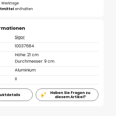
- 3 Werktage
tmittel
enthalten
ormationen
Sigor
10037684
Höhe: 21 cm
Durchmesser: 9 cm
Aluminium
II
Haben Sie Fragen zu
duktdetails
diesem Artikel?