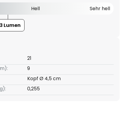
Hell
Sehr hell
33 Lumen
21
m):
9
Kopf Ø 4,5 cm
g):
0,255