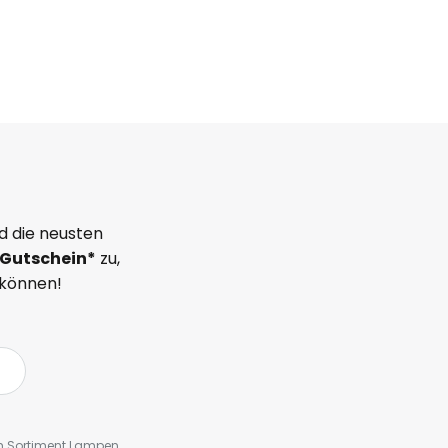
d die neusten
Gutschein*
zu,
 können!
em Sortiment Lampen