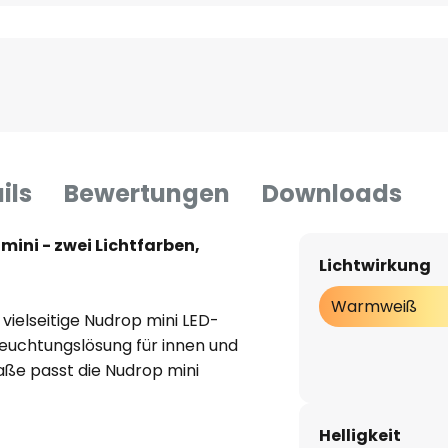
ils
Bewertungen
Downloads
ini - zwei Lichtfarben,
Lichtwirkung
Warmweiß
vielseitige Nudrop mini LED-
leuchtungslösung für innen und
ße passt die Nudrop mini
b am Bistrotisch, beim feinen
en im Hotelzimmer. Mit ihrer
Helligkeit
und ihren