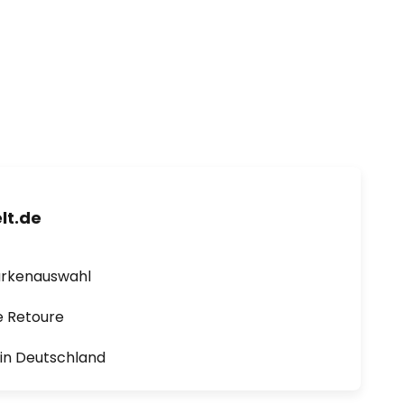
lt.de
arkenauswahl
e Retoure
1 in Deutschland