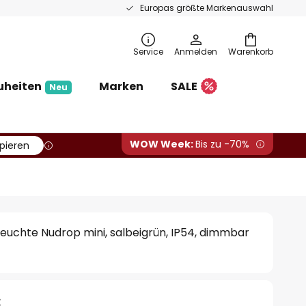
Europas größte Markenauswahl
Service
Anmelden
Warenkorb
uheiten
Marken
SALE
Neu
WOW Week:
Bis zu -70%
pieren
euchte Nudrop mini, salbeigrün, IP54, dimmbar
€