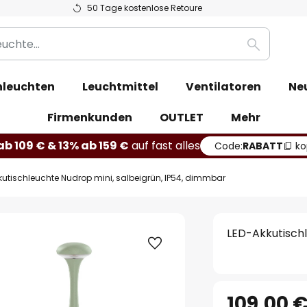
50 Tage kostenlose Retoure
Suche
leuchten
Leuchtmittel
Ventilatoren
Ne
Firmenkunden
OUTLET
Mehr
b 109 € & 13% ab 159 €
auf fast alles
Code:
RABATT
ko
kutischleuchte Nudrop mini, salbeigrün, IP54, dimmbar
LED-Akkutischl
109,00 