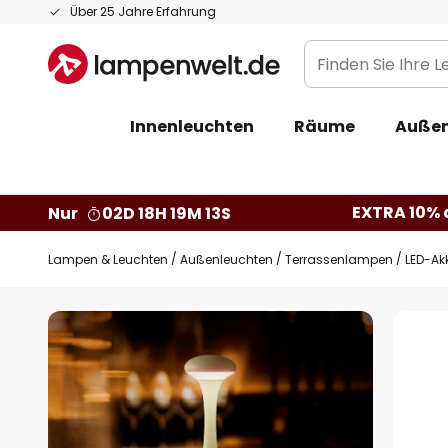
Zum
Über 25 Jahre Erfahrung
Inhalt
Finden
springen
Sie
Ihre
Innenleuchten
Räume
Außen
Leuchte...
EXTRA 10% a
Nur
02D 18H 19M 12S
Lampen & Leuchten
Außenleuchten
Terrassenlampen
LED-Ak
Zum
Ende
der
Bildgalerie
springen