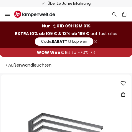
Über 25 Jahre Erfahrung
Zum
Inhalt
springen
he
Nur
01D 09H 12M 01S
EXTRA 10% ab 109 € & 13% ab 159 €
auf fast alles
Code:
RABATT
kopieren
WOW Week:
Bis zu -70%
Außenwandleuchten
Zum
Ende
der
Bildgalerie
springen