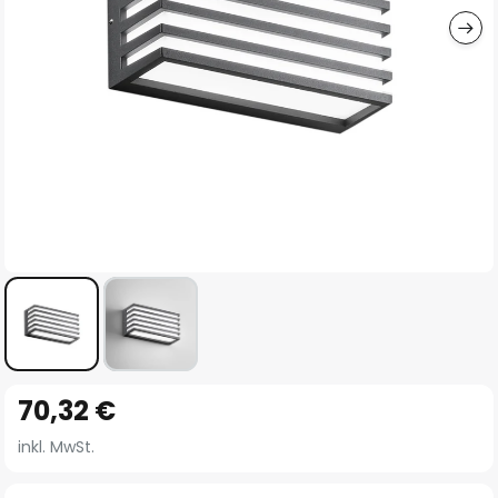
Zum
70,32 €
Anfang
der
inkl. MwSt.
Bildgalerie