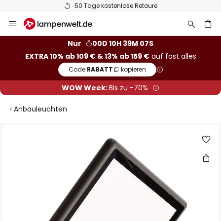
50 Tage kostenlose Retoure
Zum
Inhalt
springen
he
Nur
00D 10H 39M 06S
EXTRA 10% ab 109 € & 13% ab 159 €
auf fast alles
Code:
RABATT
kopieren
WOW Week:
Bis zu -70%
Anbauleuchten
Zum
Ende
der
Bildgalerie
springen