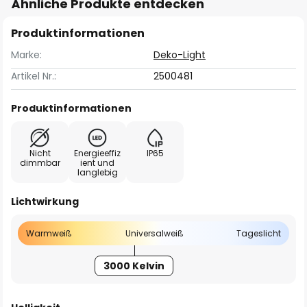
Ähnliche Produkte entdecken
Produktinformationen
Marke:
Deko-Light
Artikel Nr.:
2500481
Produktinformationen
Nicht
Energieeffiz
IP65
dimmbar
ient und
langlebig
Lichtwirkung
Warmweiß
Universalweiß
Tageslicht
3000 Kelvin