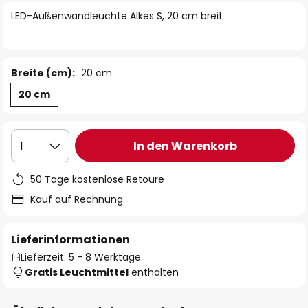
springen
LED-Außenwandleuchte Alkes S, 20 cm breit
Breite (cm):
20 cm
20 cm
In den Warenkorb
1
50 Tage kostenlose Retoure
Kauf auf Rechnung
Lieferinformationen
Lieferzeit: 5 - 8 Werktage
Gratis Leuchtmittel
enthalten