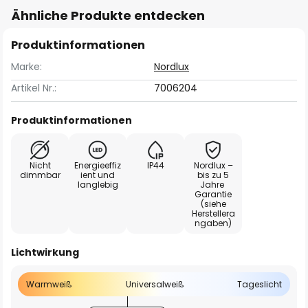
Ähnliche Produkte entdecken
Produktinformationen
Marke:
Nordlux
Artikel Nr.:
7006204
Produktinformationen
Nicht
Energieeffiz
IP44
Nordlux –
dimmbar
ient und
bis zu 5
langlebig
Jahre
Garantie
(siehe
Herstellera
ngaben)
Lichtwirkung
Warmweiß
Universalweiß
Tageslicht