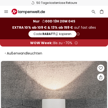
50 Tage kostenlose Retoure
Zum
Inhalt
springen
he
Nur
00D 13H 20M 04S
EXTRA 10% ab 109 € & 13% ab 159 €
auf fast alles
Code:
RABATT
kopieren
WOW Week:
Bis zu -70%
Außenwandleuchten
Zum
Ende
der
Bildgalerie
springen