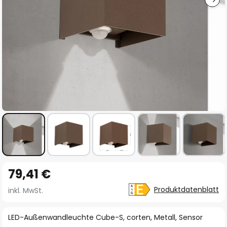
Zum
79,41 €
Anfang
der
Produktdatenblatt
inkl. MwSt.
Bildgalerie
springen
LED-Außenwandleuchte Cube-S, corten, Metall, Sensor