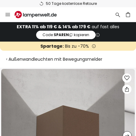
50 Tage kostenlose Retoure
Zum
Inhalt
springen
he
EXTRA 11% ab 119 € & 14% ab 179 €
auf fast alles
Code:
SPAREN
kopieren
Spartage:
Bis zu -70%
Außenwandleuchten mit Bewegungsmelder
Zum
Ende
der
Bildgalerie
springen