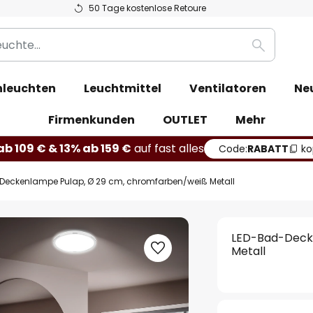
50 Tage kostenlose Retoure
Suche
leuchten
Leuchtmittel
Ventilatoren
Ne
Firmenkunden
OUTLET
Mehr
b 109 € & 13% ab 159 €
auf fast alles
Code:
RABATT
ko
Deckenlampe Pulap, Ø 29 cm, chromfarben/weiß Metall
LED-Bad-Deck
Metall