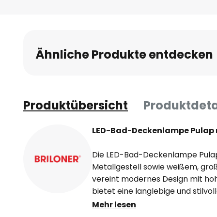
Anfang
der
Bildgalerie
springen
Ähnliche Produkte entdecken
Produktübersicht
Produktdeta
LED-Bad-Deckenlampe Pulap m
Die LED-Bad-Deckenlampe Pula
Metallgestell sowie weißem, gro
vereint modernes Design mit hoh
bietet eine langlebige und stilvo
Badezimmer. Mit einer Schutzart 
Mehr lesen
Spritzwasser geschützt und somit 