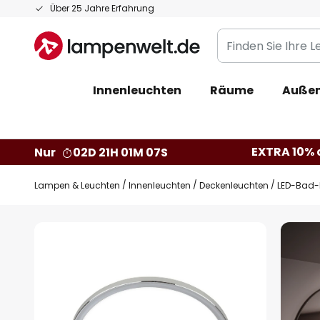
Zum
Über 25 Jahre Erfahrung
Inhalt
Finden
springen
Sie
Ihre
Innenleuchten
Räume
Außen
Leuchte...
EXTRA 10% a
Nur
02D 21H 01M 06S
Lampen & Leuchten
Innenleuchten
Deckenleuchten
LED-Bad-
Zum
Ende
der
Bildgalerie
springen