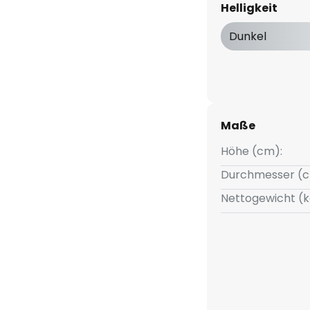
Helligkeit
tegrierte LED-Lichtquelle sorgt
mäßiges Licht.
Dunkel
Maße
Höhe (cm):
Durchmesser (c
Nettogewicht (k