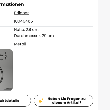
ormationen
Briloner
10046485
Höhe: 2.8 cm
Durchmesser: 29 cm
Metall
Haben Sie Fragen zu
duktdetails
diesem Artikel?