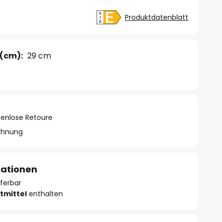
Produktdatenblatt
(cm):
29 cm
tenlose Retoure
chnung
mationen
eferbar
tmittel
enthalten