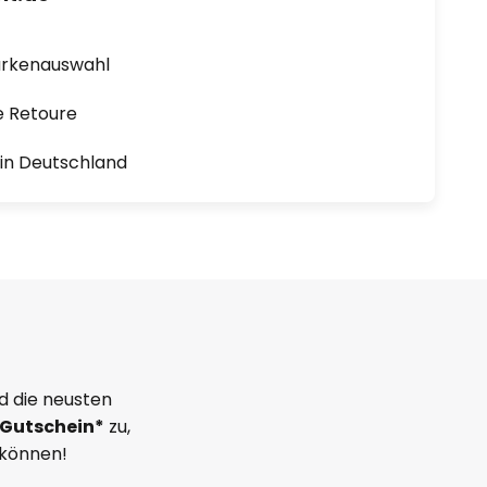
arkenauswahl
e Retoure
1 in Deutschland
d die neusten
Gutschein*
zu,
 können!