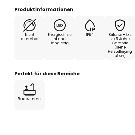
feuchten Räumen geeignet. Die in
Produktinformationen
für ein energiesparendes, gleich
Nicht
Energieeffizie
IP54
Briloner – bis
dimmbar
nt und
zu 5 Jahre
langlebig
Garantie
(siehe
Herstellerang
aben)
Perfekt für diese Bereiche
Badezimmer