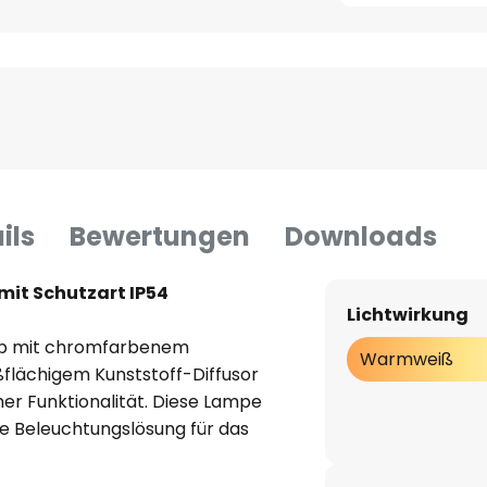
ils
Bewertungen
Downloads
it Schutzart IP54
Lichtwirkung
p mit chromfarbenem
Warmweiß
ßflächigem Kunststoff-Diffusor
er Funktionalität. Diese Lampe
lle Beleuchtungslösung für das
von IP54 ist sie optimal gegen
ideal für den Einsatz in