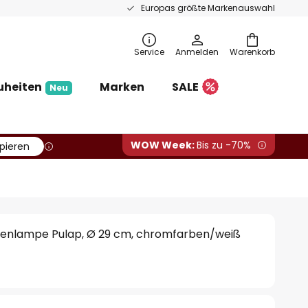
Europas größte Markenauswahl
Service
Anmelden
Warenkorb
uheiten
Marken
SALE
Neu
WOW Week:
Bis zu -70%
pieren
enlampe Pulap, Ø 29 cm, chromfarben/weiß