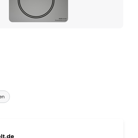
en
lt.de