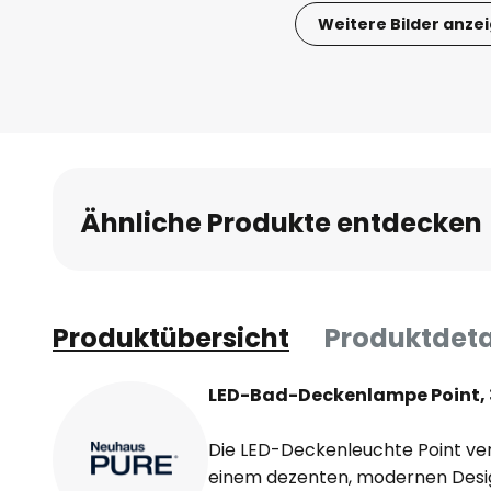
Weitere Bilder anze
Zum
Anfang
der
Bildgalerie
springen
Ähnliche Produkte entdecken
Produktübersicht
Produktdeta
LED-Bad-Deckenlampe Point, 
Die LED-Deckenleuchte Point vere
einem dezenten, modernen Design