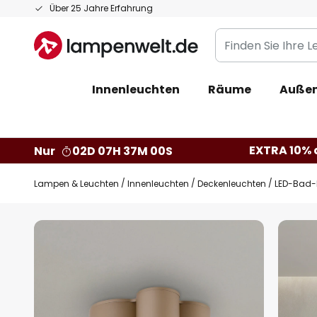
Zum
Über 25 Jahre Erfahrung
Inhalt
Finden
springen
Sie
Ihre
Innenleuchten
Räume
Außen
Leuchte...
EXTRA 10% a
Nur
02D 07H 36M 59S
Lampen & Leuchten
Innenleuchten
Deckenleuchten
LED-Bad-D
Zum
Ende
der
Bildgalerie
springen