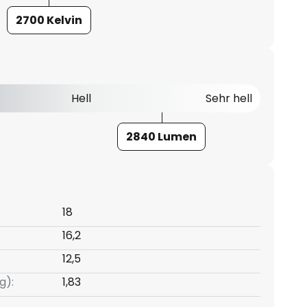
2700 Kelvin
Hell
Sehr hell
2840 Lumen
18
16,2
12,5
g):
1,83