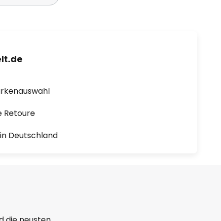
lt.de
arkenauswahl
e Retoure
1 in Deutschland
d die neusten