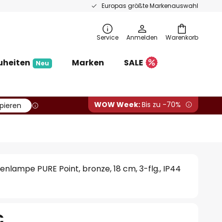
Europas größte Markenauswahl
Service
Anmelden
Warenkorb
uheiten
Marken
SALE
Neu
WOW Week:
Bis zu -70%
pieren
lampe PURE Point, bronze, 18 cm, 3-flg., IP44
€