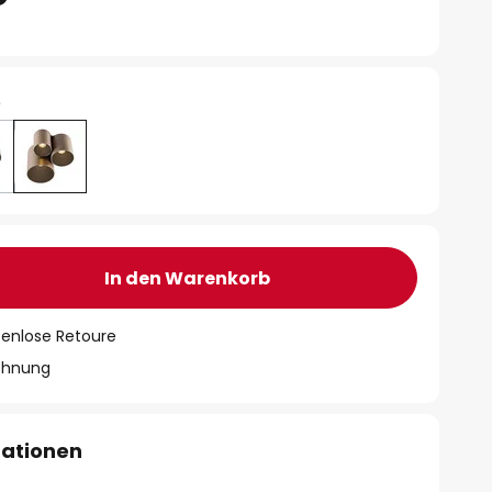
e
In den Warenkorb
tenlose Retoure
chnung
mationen