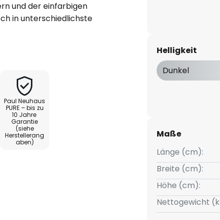
ern und der einfarbigen
sch in unterschiedlichste
zimmer, in Fluren, auf dem
enbereichen wie der Terrasse.
Helligkeit
Spritzwasserschutz
r Feuchträume geeignet. Das
Dunkel
mweißes Licht, das für eine
in besonderes
Paul Neuhaus
Farbwiedergabeindex, der
PURE – bis zu
10 Jahre
rillant erscheinen lässt.
Garantie
(siehe
Maße
Herstellerang
immbar
aben)
Länge (cm):
Breite (cm):
Höhe (cm):
Nettogewicht (k