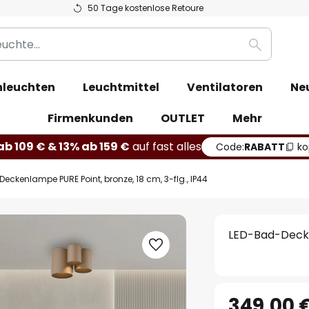
50 Tage kostenlose Retoure
Suche
leuchten
Leuchtmittel
Ventilatoren
Ne
Firmenkunden
OUTLET
Mehr
b 109 € & 13% ab 159 €
auf fast alles
Code:
RABATT
ko
eckenlampe PURE Point, bronze, 18 cm, 3-flg., IP44
LED-Bad-Decken
349,00 