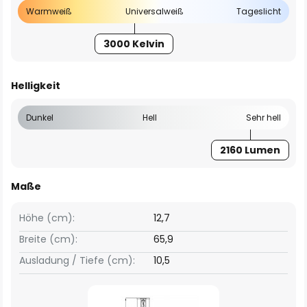
Warmweiß
Universalweiß
Tageslicht
3000 Kelvin
Helligkeit
Dunkel
Hell
Sehr hell
2160 Lumen
Maße
Höhe (cm):
12,7
Breite (cm):
65,9
Ausladung / Tiefe (cm):
10,5