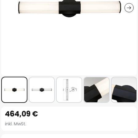
Zum
464,09 €
Anfang
der
inkl. MwSt.
Bildgalerie