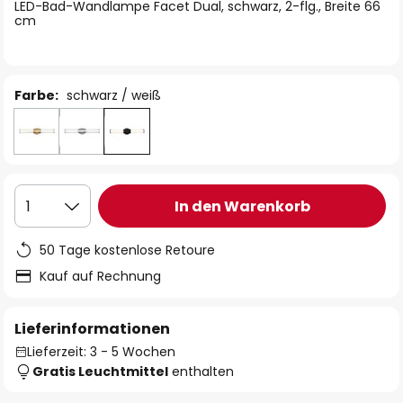
springen
LED-Bad-Wandlampe Facet Dual, schwarz, 2-flg., Breite 66
cm
Farbe:
schwarz / weiß
In den Warenkorb
1
50 Tage kostenlose Retoure
Kauf auf Rechnung
Lieferinformationen
Lieferzeit: 3 - 5 Wochen
Gratis Leuchtmittel
enthalten