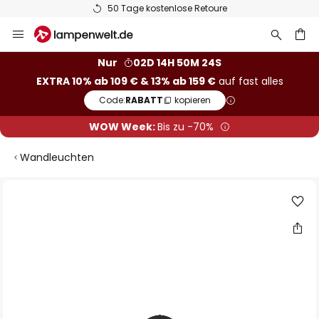
50 Tage kostenlose Retoure
Zum
Inhalt
springen
he
Nur
02D 14H 50M 23S
EXTRA 10% ab 109 € & 13% ab 159 €
auf fast alles
Code:
RABATT
kopieren
WOW Week:
Bis zu -70%
Wandleuchten
Zum
Ende
der
Bildgalerie
springen