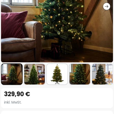
Zum
329,90 €
Anfang
der
inkl. MwSt.
Bildgalerie