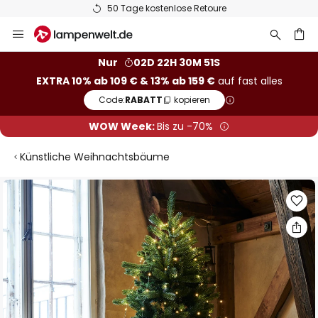
50 Tage kostenlose Retoure
Zum
Inhalt
springen
he
Nur
02D 22H 30M 51S
EXTRA 10% ab 109 € & 13% ab 159 €
auf fast alles
Code:
RABATT
kopieren
WOW Week:
Bis zu -70%
Künstliche Weihnachtsbäume
Zum
Ende
der
Bildgalerie
springen