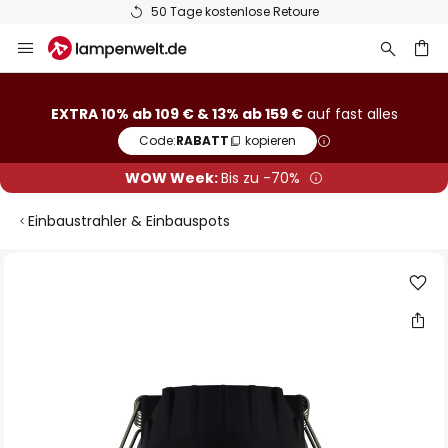
50 Tage kostenlose Retoure
Zum
Inhalt
springen
he
EXTRA 10% ab 109 € & 13% ab 159 €
auf fast alles
Code:
RABATT
kopieren
WOW Week:
Bis zu -70%
Einbaustrahler & Einbauspots
Zum
Ende
der
Bildgalerie
springen