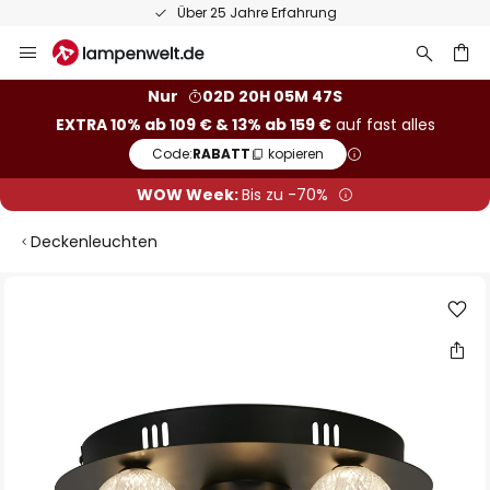
Über 25 Jahre Erfahrung
Zum
Inhalt
springen
he
Nur
02D 20H 05M 47S
EXTRA 10% ab 109 € & 13% ab 159 €
auf fast alles
Code:
RABATT
kopieren
WOW Week:
Bis zu -70%
Deckenleuchten
Zum
Ende
der
Bildgalerie
springen