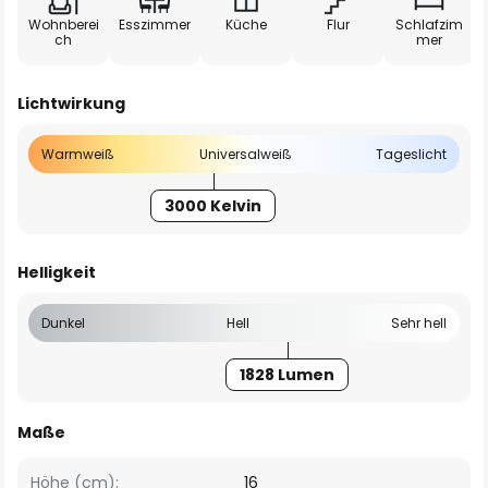
Wohnberei
Esszimmer
Küche
Flur
Schlafzim
ch
mer
Lichtwirkung
Warmweiß
Universalweiß
Tageslicht
3000 Kelvin
Helligkeit
Dunkel
Hell
Sehr hell
1828 Lumen
Maße
Höhe (cm):
16