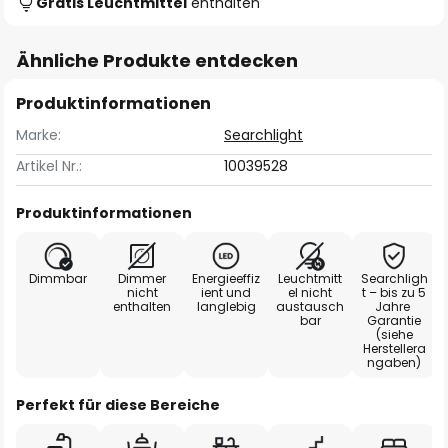
Gratis Leuchtmittel
enthalten
Ähnliche Produkte entdecken
Produktinformationen
Marke:
Searchlight
Artikel Nr.:
10039528
Produktinformationen
Dimmbar
Dimmer
Energieeffiz
Leuchtmitt
Searchligh
nicht
ient und
el nicht
t – bis zu 5
enthalten
langlebig
austausch
Jahre
bar
Garantie
(siehe
Herstellera
ngaben)
Perfekt für diese Bereiche