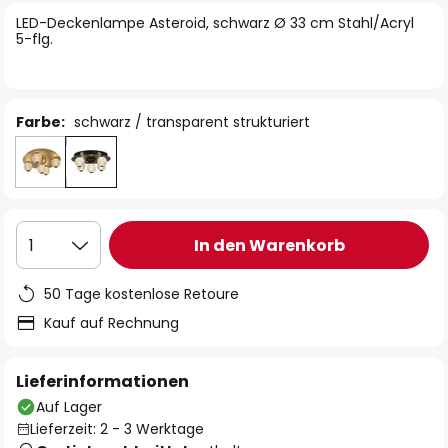
springen
LED-Deckenlampe Asteroid, schwarz Ø 33 cm Stahl/Acryl
5-flg.
Farbe:
schwarz / transparent strukturiert
In den Warenkorb
1
50 Tage kostenlose Retoure
Kauf auf Rechnung
Lieferinformationen
Auf Lager
Lieferzeit: 2 - 3 Werktage