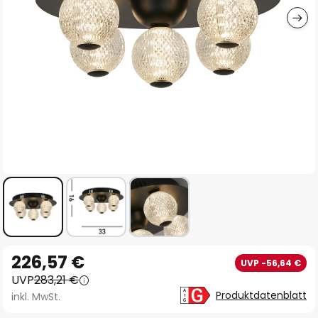
Zum
226,57 €
UVP -56,64 €
Anfang
UVP
283,21 €
der
Produktdatenblatt
inkl. MwSt.
Bildgalerie