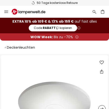
50 Tage kostenlose Retoure
Zum
Inhalt
springen
he
EXTRA 10% ab 109 € & 13% ab 159 €
auf fast alles
Code:
RABATT
kopieren
WOW Week:
Bis zu -70%
Deckenleuchten
Zum
Ende
der
Bildgalerie
springen