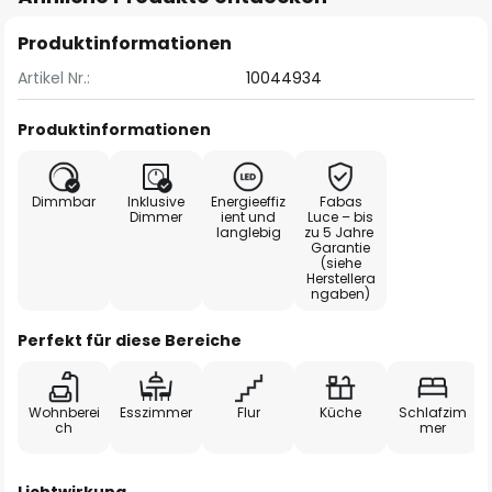
Produktinformationen
Artikel Nr.:
10044934
Produktinformationen
Dimmbar
Inklusive
Energieeffiz
Fabas
Dimmer
ient und
Luce – bis
langlebig
zu 5 Jahre
Garantie
(siehe
Herstellera
ngaben)
Perfekt für diese Bereiche
Wohnberei
Esszimmer
Flur
Küche
Schlafzim
ch
mer