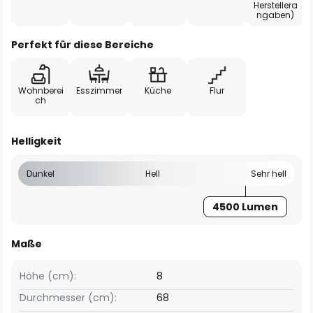
Herstellera
ngaben)
Perfekt für diese Bereiche
Wohnberei
Esszimmer
Küche
Flur
ch
Helligkeit
Dunkel
Hell
Sehr hell
4500 Lumen
Maße
Höhe (cm):
8
Durchmesser (cm):
68