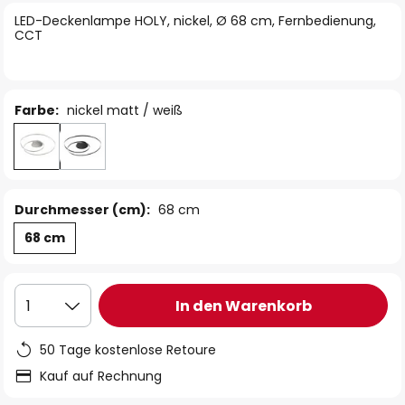
springen
LED-Deckenlampe HOLY, nickel, Ø 68 cm, Fernbedienung,
CCT
Farbe:
nickel matt / weiß
Durchmesser (cm):
68 cm
68 cm
In den Warenkorb
1
50 Tage kostenlose Retoure
Kauf auf Rechnung