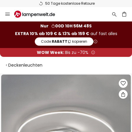
50 Tage kostenlose Retoure
Zum
Inhalt
springen
he
Nur
00D 10H 56M 47S
EXTRA 10% ab 109 € & 13% ab 159 €
auf fast alles
Code:
RABATT
kopieren
WOW Week:
Bis zu -70%
Deckenleuchten
Zum
Ende
der
Bildgalerie
springen