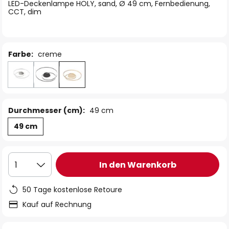
springen
LED-Deckenlampe HOLY, sand, Ø 49 cm, Fernbedienung,
CCT, dim
Farbe:
creme
Durchmesser (cm):
49 cm
49 cm
In den Warenkorb
1
50 Tage kostenlose Retoure
Kauf auf Rechnung