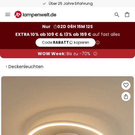
Über 25 Jahre Erfahrung
Zum
Inhalt
springen
he
Nur
02D 06H 15M 12S
EXTRA 10% ab 109 € & 13% ab 159 €
auf fast alles
Code:
RABATT
kopieren
WOW Week:
Bis zu -70%
Deckenleuchten
Zum
Ende
der
Bildgalerie
springen