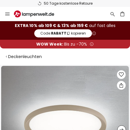
50 Tage kostenlose Retoure
Zum
Inhalt
springen
he
EXTRA 10% ab 109 € & 13% ab 159 €
auf fast alles
Code:
RABATT
kopieren
WOW Week:
Bis zu -70%
Deckenleuchten
Zum
Ende
der
Bildgalerie
springen