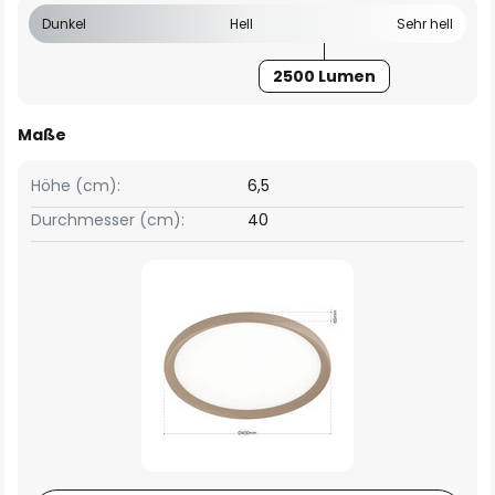
Dunkel
Hell
Sehr hell
2500 Lumen
Maße
Höhe (cm):
6,5
Durchmesser (cm):
40