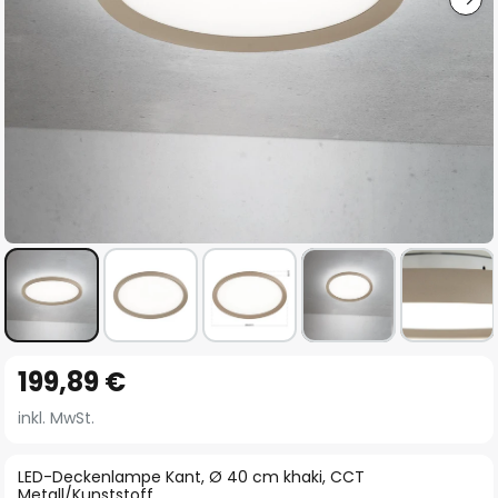
Zum
199,89 €
Anfang
der
inkl. MwSt.
Bildgalerie
springen
LED-Deckenlampe Kant, Ø 40 cm khaki, CCT
Metall/Kunststoff