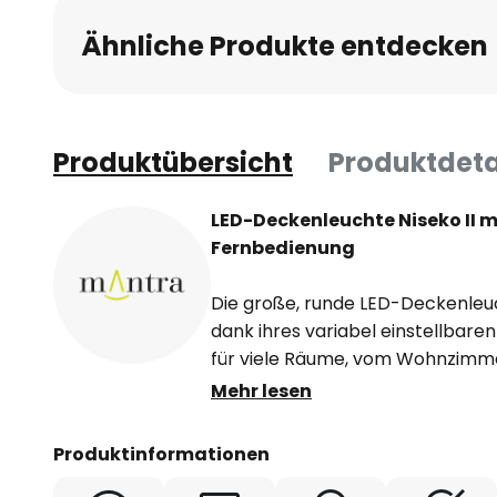
Ähnliche Produkte entdecken
Produktübersicht
Produktdeta
LED-Deckenleuchte Niseko II 
Fernbedienung
Die große, runde LED-Deckenleuch
dank ihres variabel einstellbaren
für viele Räume, vom Wohnzimmer
Arbeitszimmer bis hin zum Schlaf
Mehr lesen
ringförmigen Diffusor aus Acryl 
LEDs verbaut wurden. Die weiß g
Produktinformationen
eine optimale Reflektion des abs