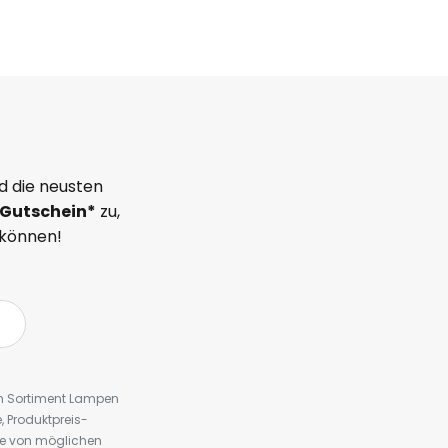
d die neusten
Gutschein*
zu,
 können!
em Sortiment Lampen
 Produktpreis-
te von möglichen