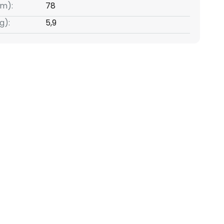
m):
78
g):
5,9