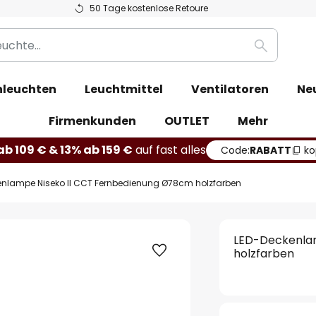
50 Tage kostenlose Retoure
Suche
leuchten
Leuchtmittel
Ventilatoren
Ne
Firmenkunden
OUTLET
Mehr
b 109 € & 13% ab 159 €
auf fast alles
Code:
RABATT
ko
enlampe Niseko II CCT Fernbedienung Ø78cm holzfarben
LED-Deckenla
holzfarben