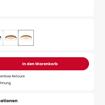
In den Warenkorb
tenlose Retoure
chnung
mationen