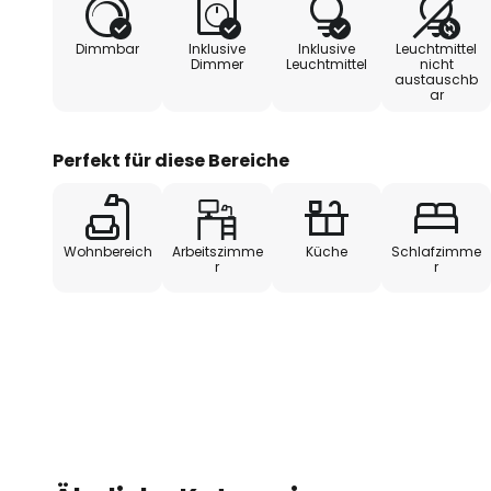
Lieferumfang ist eine Fernbedien
CCT-Lichtsteuerung und Dimmbar
Dimmbar
Inklusive
Inklusive
Leuchtmittel
ganz nach persönlichen Vorliebe
Dimmer
Leuchtmittel
nicht
austauschb
Leuchte komfortabel eingestellt
ar
- Lichtfarbe warmweiß bis univer
Perfekt für diese Bereiche
- dimmbar
Wohnbereich
Arbeitszimme
Küche
Schlafzimme
r
r