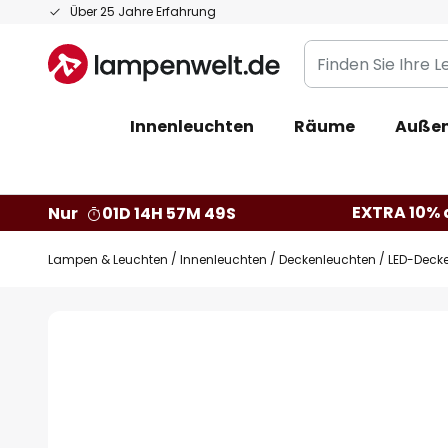
Zum
Über 25 Jahre Erfahrung
Inhalt
Finden
springen
Sie
Ihre
Innenleuchten
Räume
Außen
Leuchte...
EXTRA 10% a
Nur
01D 14H 57M 49S
Lampen & Leuchten
Innenleuchten
Deckenleuchten
LED-Deck
Zum
Ende
der
Bildgalerie
springen