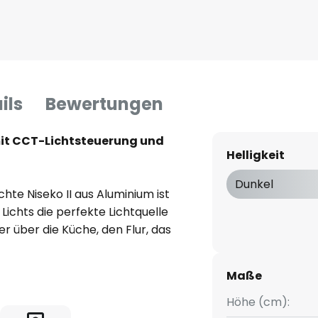
ils
Bewertungen
mit CCT-Lichtsteuerung und
Helligkeit
Dunkel
te Niseko II aus Aluminium ist
 Lichts die perfekte Lichtquelle
 über die Küche, den Flur, das
zimmer. Sie ist mit einem
ausgestattet, hinter dem die
Maße
estaltete Mitte gewährleistet
trahlenden Lichts. Im
Höhe (cm):