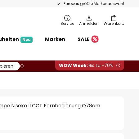
Europas größte Markenauswahl
Service
Anmelden
Warenkorb
uheiten
Marken
SALE
Neu
WOW Week:
Bis zu -70%
pieren
mpe Niseko II CCT Fernbedienung Ø78cm