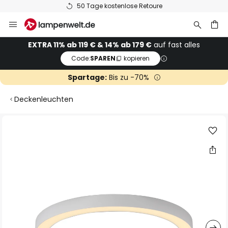
50 Tage kostenlose Retoure
Zum
Inhalt
springen
he
EXTRA 11% ab 119 € & 14% ab 179 €
auf fast alles
Code:
SPAREN
kopieren
Spartage:
Bis zu -70%
Deckenleuchten
Zum
Ende
der
Bildgalerie
springen