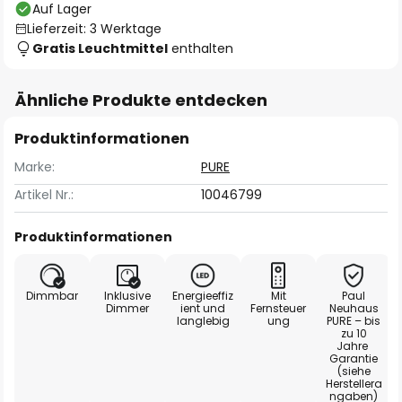
Auf Lager
Lieferzeit: 3 Werktage
Gratis Leuchtmittel
enthalten
Ähnliche Produkte entdecken
Produktinformationen
Marke:
PURE
Artikel Nr.:
10046799
Produktinformationen
Dimmbar
Inklusive
Energieeffiz
Mit
Paul
Dimmer
ient und
Fernsteuer
Neuhaus
langlebig
ung
PURE – bis
zu 10
Jahre
Garantie
(siehe
Herstellera
ngaben)