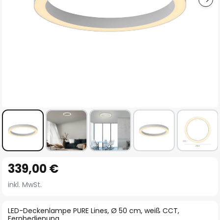
Zum
339,00 €
Anfang
der
inkl. MwSt.
Bildgalerie
springen
LED-Deckenlampe PURE Lines, Ø 50 cm, weiß CCT,
Fernbedienung