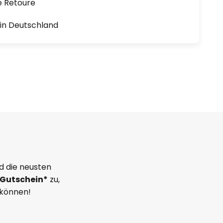
e Retoure
1 in Deutschland
d die neusten
Gutschein*
zu,
 können!