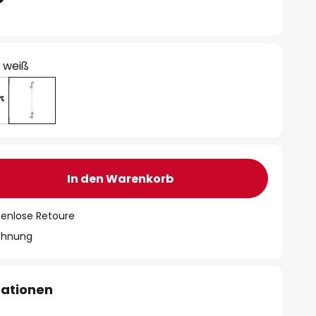
/ weiß
In den Warenkorb
tenlose Retoure
chnung
mationen