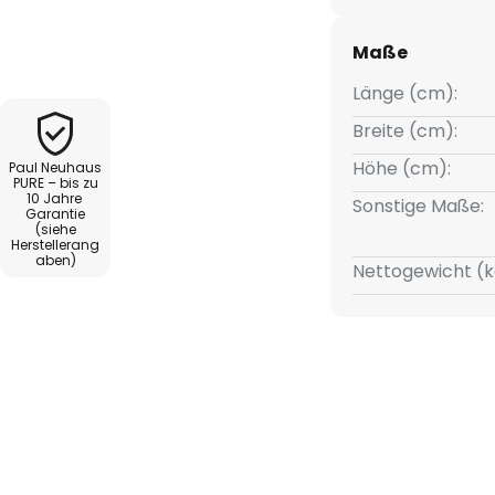
nd ihre fünf Lichtquellen:
befinden sich an den Enden des
Maße
änglicher Lichtaustritt in der
eiliegenden Fernbedienung ist es
Länge (cm):
- zu Universalweiß zu variieren.
Breite (cm):
enlos gedimmt werden. So
Höhe (cm):
Paul Neuhaus
e im Raum ganz unkompliziert auf
PURE – bis zu
10 Jahre
ellen. Die integrierte
Sonstige Maße:
Garantie
zuletzt gewählte
(siehe
Herstellerang
aben)
Nettogewicht (k