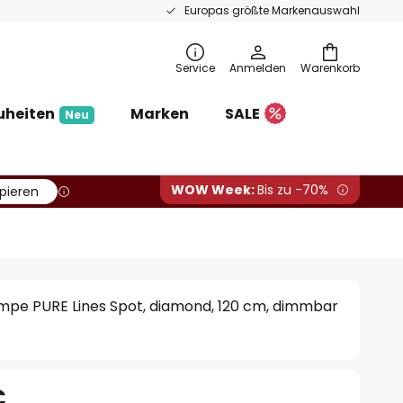
Europas größte Markenauswahl
Service
Anmelden
Warenkorb
uheiten
Marken
SALE
Neu
WOW Week:
Bis zu -70%
pieren
pe PURE Lines Spot, diamond, 120 cm, dimmbar
€