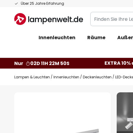
Zum
Über 25 Jahre Erfahrung
Inhalt
Finden
springen
Sie
Ihre
Innenleuchten
Räume
Außen
Leuchte...
EXTRA 10% a
Nur
02D 11H 22M 49S
Lampen & Leuchten
Innenleuchten
Deckenleuchten
LED-Deck
Zum
Ende
der
Bildgalerie
springen