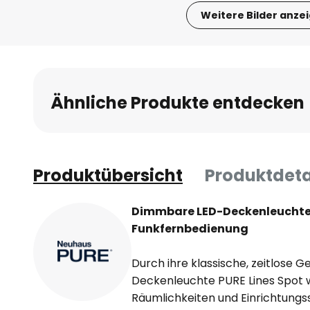
Weitere Bilder anze
Zum
Anfang
der
Bildgalerie
Ähnliche Produkte entdecken
springen
Produktübersicht
Produktdeta
Dimmbare LED-Deckenleuchte 
Funkfernbedienung
Durch ihre klassische, zeitlose G
Deckenleuchte PURE Lines Spot w
Räumlichkeiten und Einrichtungss