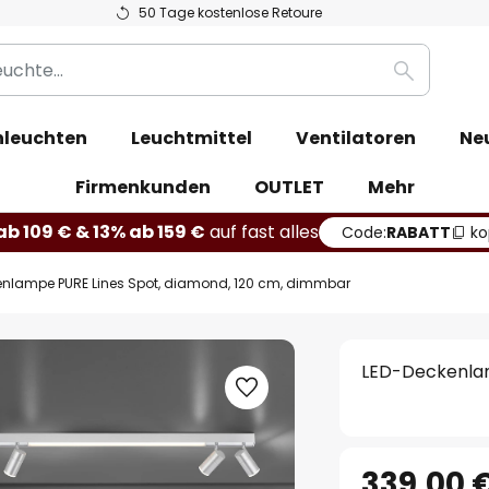
50 Tage kostenlose Retoure
Suche
leuchten
Leuchtmittel
Ventilatoren
Ne
Firmenkunden
OUTLET
Mehr
b 109 € & 13% ab 159 €
auf fast alles
Code:
RABATT
ko
enlampe PURE Lines Spot, diamond, 120 cm, dimmbar
LED-Deckenlam
339,00 