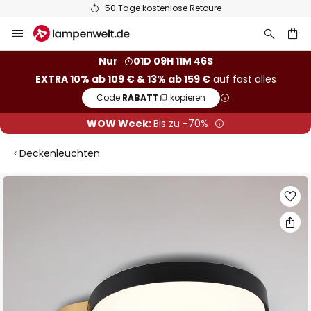
50 Tage kostenlose Retoure
Zum
Inhalt
springen
he
Nur
01D 09H 11M 45S
EXTRA 10% ab 109 € & 13% ab 159 €
auf fast alles
Code:
RABATT
kopieren
WOW Week:
Bis zu -70%
Deckenleuchten
Zum
Ende
der
Bildgalerie
springen