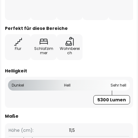
Perfekt für diese Bereiche
Flur
Schlafzim
Wohnberei
mer
ch
Helligkeit
Dunkel
Hell
Sehr hell
5300 Lumen
Maße
Höhe (cm):
11,5