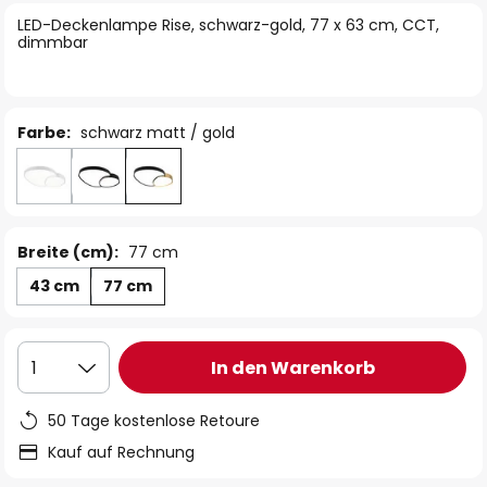
springen
LED-Deckenlampe Rise, schwarz-gold, 77 x 63 cm, CCT,
dimmbar
Farbe:
schwarz matt / gold
Breite (cm):
77 cm
43 cm
77 cm
In den Warenkorb
1
50 Tage kostenlose Retoure
Kauf auf Rechnung