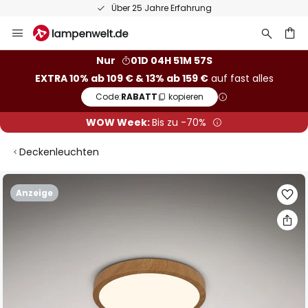
Über 25 Jahre Erfahrung
Zum
Inhalt
springen
he
Nur
01D 04H 51M 57S
EXTRA 10% ab 109 € & 13% ab 159 €
auf fast alles
Code:
RABATT
kopieren
WOW Week:
Bis zu -70%
Deckenleuchten
Zum
Anzeige
Ende
der
Bildgalerie
springen