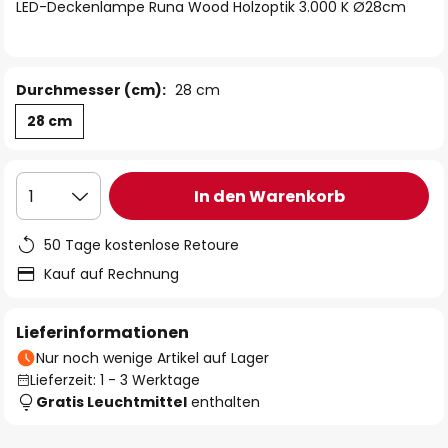
springen
LED-Deckenlampe Runa Wood Holzoptik 3.000 K Ø28cm
Durchmesser (cm):
28 cm
28 cm
In den Warenkorb
1
50 Tage kostenlose Retoure
Kauf auf Rechnung
Lieferinformationen
Nur noch wenige Artikel auf Lager
Lieferzeit: 1 - 3 Werktage
Gratis Leuchtmittel
enthalten