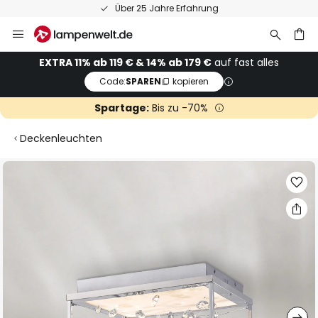
Über 25 Jahre Erfahrung
Zum
Inhalt
springen
he
EXTRA 11% ab 119 € & 14% ab 179 €
auf fast alles
Code:
SPAREN
kopieren
Spartage:
Bis zu -70%
Deckenleuchten
Zum
Ende
der
Bildgalerie
springen