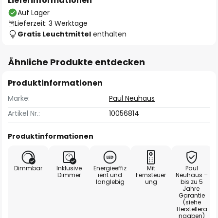
Lieferinformationen
Auf Lager
Lieferzeit: 3 Werktage
Gratis Leuchtmittel
enthalten
Ähnliche Produkte entdecken
Produktinformationen
Marke:
Paul Neuhaus
Artikel Nr.:
10056814
Produktinformationen
Dimmbar
Inklusive
Energieeffiz
Mit
Paul
Dimmer
ient und
Fernsteuer
Neuhaus –
langlebig
ung
bis zu 5
Jahre
Garantie
(siehe
Herstellera
ngaben)