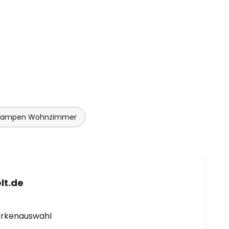
nlampen Wohnzimmer
lt.de
arkenauswahl