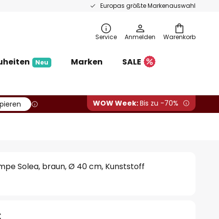
Europas größte Markenauswahl
Service
Anmelden
Warenkorb
uheiten
Marken
SALE
Neu
WOW Week:
Bis zu -70%
pieren
pe Solea, braun, Ø 40 cm, Kunststoff
€