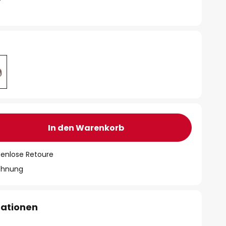
In den Warenkorb
tenlose Retoure
chnung
mationen