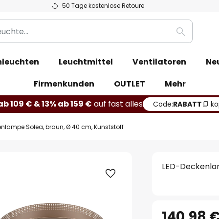
50 Tage kostenlose Retoure
Suche
leuchten
Leuchtmittel
Ventilatoren
Ne
Firmenkunden
OUTLET
Mehr
b 109 € & 13% ab 159 €
auf fast alles
Code:
RABATT
ko
nlampe Solea, braun, Ø 40 cm, Kunststoff
LED-Deckenlam
140,98 