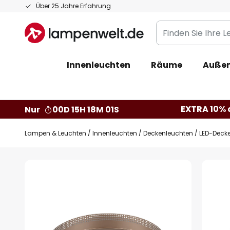
Zum
Über 25 Jahre Erfahrung
Inhalt
Finden
springen
Sie
Ihre
Innenleuchten
Räume
Außen
Leuchte...
EXTRA 10% a
Nur
00D 15H 18M 00S
Lampen & Leuchten
Innenleuchten
Deckenleuchten
LED-Decke
Zum
Ende
der
Bildgalerie
springen