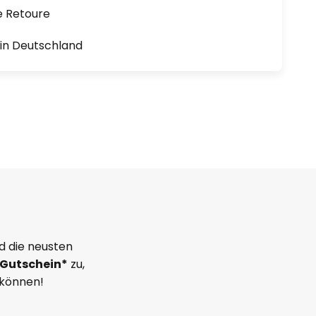
e Retoure
1 in Deutschland
d die neusten
Gutschein*
zu,
 können!