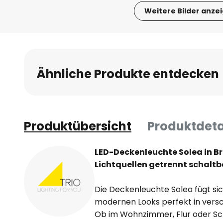
Weitere Bilder anze
Zum
Anfang
der
Bildgalerie
Ähnliche Produkte entdecken
springen
Produktübersicht
Produktdeta
LED-Deckenleuchte Solea in Br
Lichtquellen getrennt schaltb
Die Deckenleuchte Solea fügt sic
modernen Looks perfekt in vers
Ob im Wohnzimmer, Flur oder Sc