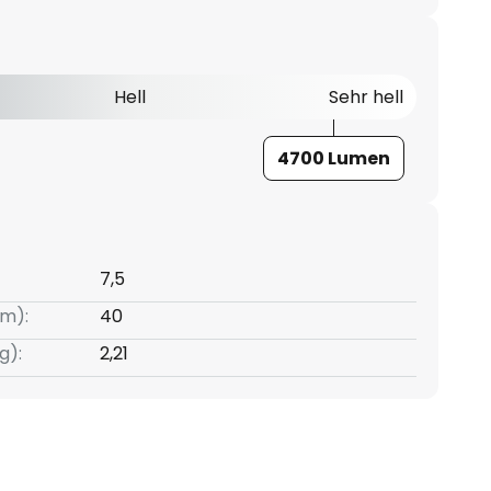
Hell
Sehr hell
4700 Lumen
7,5
m):
40
g):
2,21