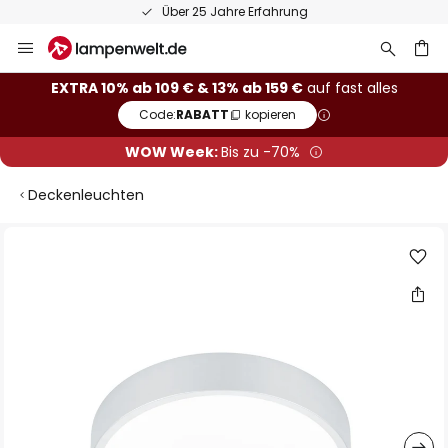
Über 25 Jahre Erfahrung
Zum
Inhalt
springen
he
EXTRA 10% ab 109 € & 13% ab 159 €
auf fast alles
Code:
RABATT
kopieren
WOW Week:
Bis zu -70%
Deckenleuchten
Zum
Ende
der
Bildgalerie
springen