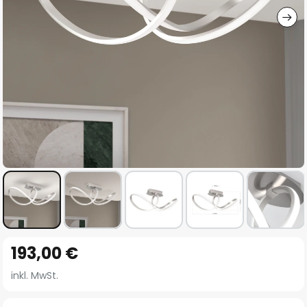
Zum
193,00 €
Anfang
der
inkl. MwSt.
Bildgalerie