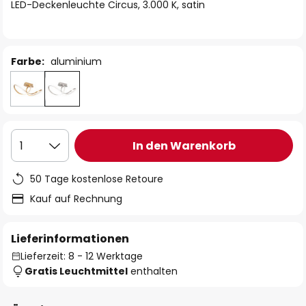
springen
LED-Deckenleuchte Circus, 3.000 K, satin
Farbe:
aluminium
In den Warenkorb
1
50 Tage kostenlose Retoure
Kauf auf Rechnung
Lieferinformationen
Lieferzeit: 8 - 12 Werktage
Gratis Leuchtmittel
enthalten