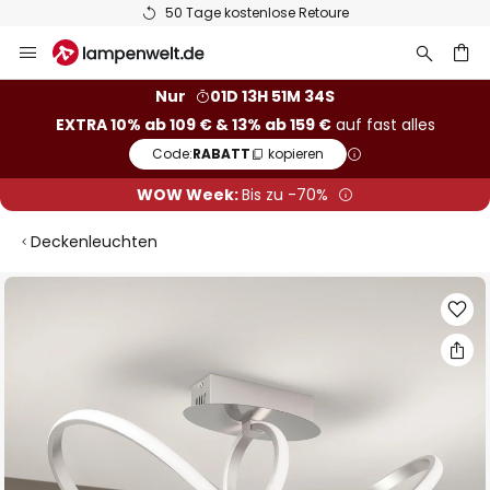
50 Tage kostenlose Retoure
Zum
Inhalt
springen
he
Nur
01D 13H 51M 33S
EXTRA 10% ab 109 € & 13% ab 159 €
auf fast alles
Code:
RABATT
kopieren
WOW Week:
Bis zu -70%
Deckenleuchten
Zum
Ende
der
Bildgalerie
springen