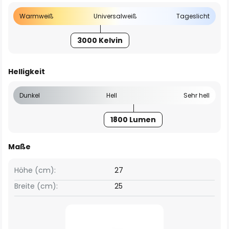
Warmweiß
Universalweiß
Tageslicht
3000 Kelvin
Helligkeit
Dunkel
Hell
Sehr hell
1800 Lumen
Maße
Höhe (cm):
27
Breite (cm):
25