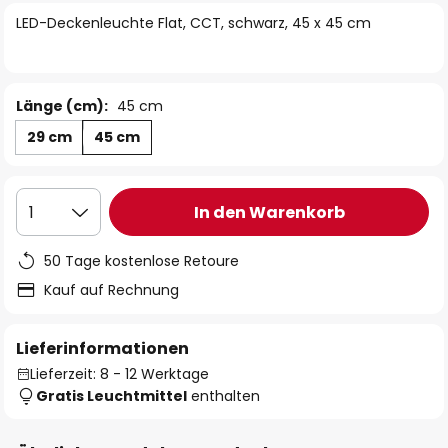
springen
LED-Deckenleuchte Flat, CCT, schwarz, 45 x 45 cm
Länge (cm):
45 cm
29 cm
45 cm
In den Warenkorb
1
50 Tage kostenlose Retoure
Kauf auf Rechnung
Lieferinformationen
Lieferzeit: 8 - 12 Werktage
Gratis Leuchtmittel
enthalten