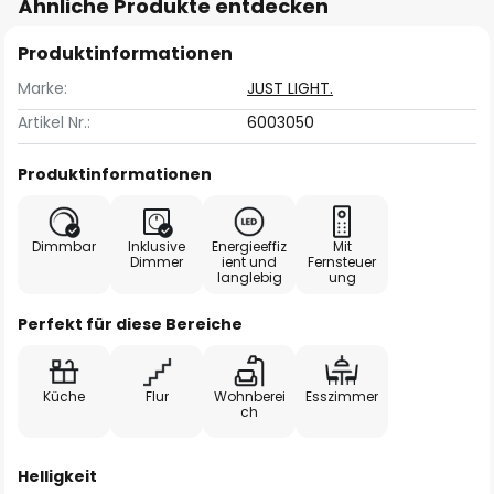
Ähnliche Produkte entdecken
Produktinformationen
Marke:
JUST LIGHT.
Artikel Nr.:
6003050
Produktinformationen
Dimmbar
Inklusive
Energieeffiz
Mit
Dimmer
ient und
Fernsteuer
langlebig
ung
Perfekt für diese Bereiche
Küche
Flur
Wohnberei
Esszimmer
ch
Helligkeit