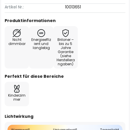
Artikel Nr.:
10013651
Produktinformationen
Nicht
Energieeffiz
Briloner –
dimmbar
ient und
bis zu 5
langlebig
Jahre
Garantie
(siehe
Herstellera
ngaben)
Perfekt für diese Bereiche
Kinderzim
mer
Lichtwirkung
Warmweiß
Universalweiß
Tageslicht