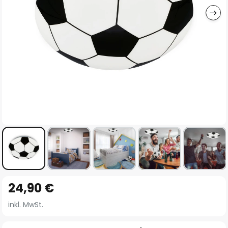
Zum
24,90 €
Anfang
der
inkl. MwSt.
Bildgalerie