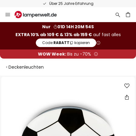
Über 25 Jahre Erfahrung
Zum
Inhalt
springen
he
Nur
01D 14H 20M 54S
EXTRA 10% ab 109 € & 13% ab 159 €
auf fast alles
Code:
RABATT
kopieren
WOW Week:
Bis zu -70%
Deckenleuchten
Zum
Ende
der
Bildgalerie
springen