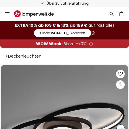
Über 25 Jahre Erfahrung
Zum
Inhalt
springen
he
EXTRA 10% ab 109 € & 13% ab 159 €
auf fast alles
Code:
RABATT
kopieren
WOW Week:
Bis zu -70%
Deckenleuchten
Zum
Ende
der
Bildgalerie
springen