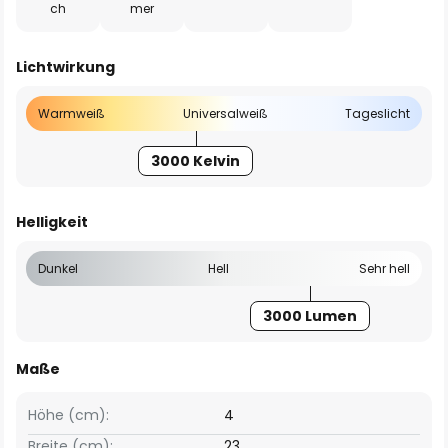
ch
mer
Lichtwirkung
Warmweiß
Universalweiß
Tageslicht
3000 Kelvin
Helligkeit
Dunkel
Hell
Sehr hell
3000 Lumen
Maße
Höhe (cm):
4
Breite (cm):
23