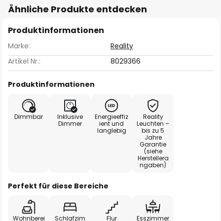
Ähnliche Produkte entdecken
Produktinformationen
Marke:
Reality
Artikel Nr.:
8029366
Produktinformationen
Dimmbar
Inklusive
Energieeffiz
Reality
Dimmer
ient und
Leuchten –
langlebig
bis zu 5
Jahre
Garantie
(siehe
Herstellera
ngaben)
Perfekt für diese Bereiche
Wohnberei
Schlafzim
Flur
Esszimmer