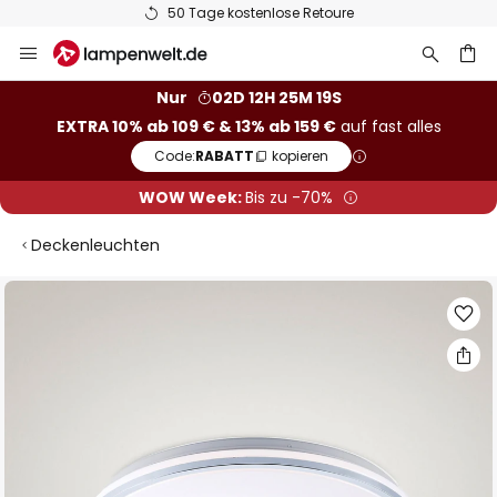
50 Tage kostenlose Retoure
Zum
Inhalt
springen
he
Nur
02D 12H 25M 19S
EXTRA 10% ab 109 € & 13% ab 159 €
auf fast alles
Code:
RABATT
kopieren
WOW Week:
Bis zu -70%
Deckenleuchten
Zum
Ende
der
Bildgalerie
springen