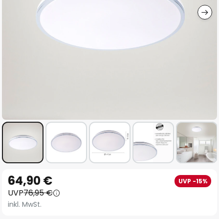
Zum
64,90 €
UVP -15%
Anfang
UVP
76,95 €
der
inkl. MwSt.
Bildgalerie