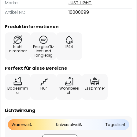
Marke:
JUST LIGHT.
Artikel Nr.:
10000699
Produktinformationen
Nicht
Energieeffiz
IP44
dimmbar
ient und
langlebig
Perfekt für diese Bereiche
Badezimm
Flur
Wohnberei
Esszimmer
er
ch
Lichtwirkung
Warmweiß
Universalweiß
Tageslicht