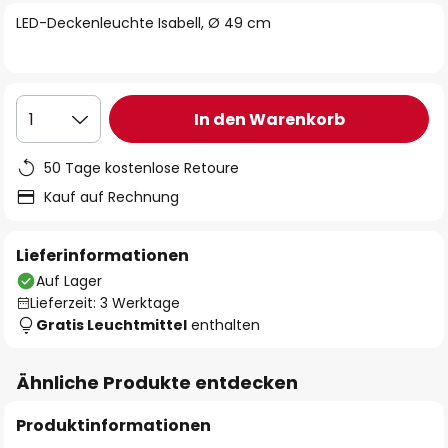
springen
LED-Deckenleuchte Isabell, Ø 49 cm
In den Warenkorb
1
50 Tage kostenlose Retoure
Kauf auf Rechnung
Lieferinformationen
Auf Lager
Lieferzeit: 3 Werktage
Gratis Leuchtmittel
enthalten
Ähnliche Produkte entdecken
Produktinformationen