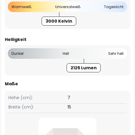
Warmweiß
Universalweiß
Tageslicht
3000 Kelvin
Helligkeit
Dunkel
Hell
Sehr hell
2125 Lumen
Maße
Höhe (cm):
7
Breite (cm):
15