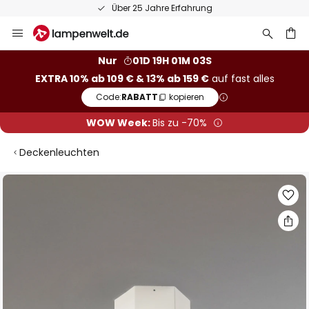
Über 25 Jahre Erfahrung
Zum
Inhalt
springen
he
Nur
01D 19H 01M 03S
EXTRA 10% ab 109 € & 13% ab 159 €
auf fast alles
Code:
RABATT
kopieren
WOW Week:
Bis zu -70%
Deckenleuchten
Zum
Ende
der
Bildgalerie
springen